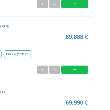
➜
★
➦
al GTC
89.888 €
n
388 kw (528 PS)
➜
★
➦
l GT
69.990 €