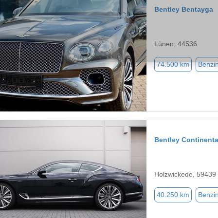
Bentley Bentayga
Lünen, 44536
74.500 km
Benzi
Bentley Continenta
Holzwickede, 59439
40.250 km
Benzi