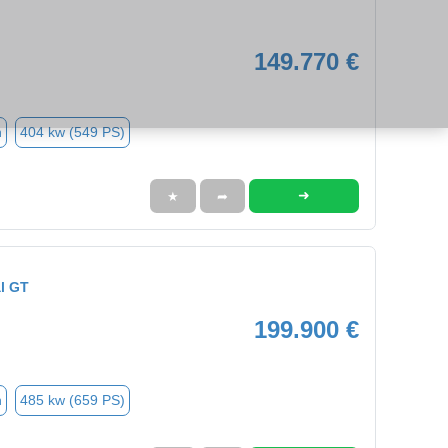
149.770 €
n
404 kw (549 PS)
➜
★
➦
l GT
199.900 €
n
485 kw (659 PS)