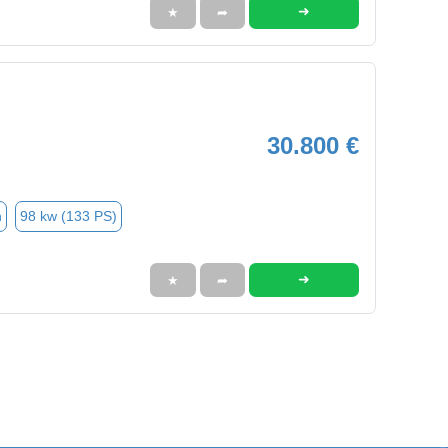
➜
★
➦
30.800 €
n
98 kw (133 PS)
➜
★
➦