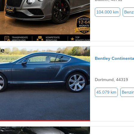
104.000 km
Benz
Bentley Continenta
Dortmund, 44319
45.079 km
Benzi