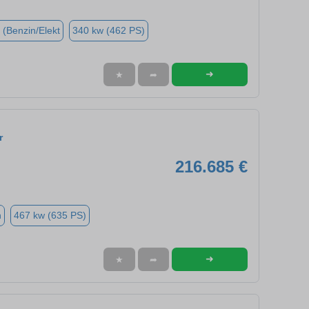
 (Benzin/Elekt
340 kw (462 PS)
➜
★
➦
r
216.685 €
n
467 kw (635 PS)
➜
★
➦