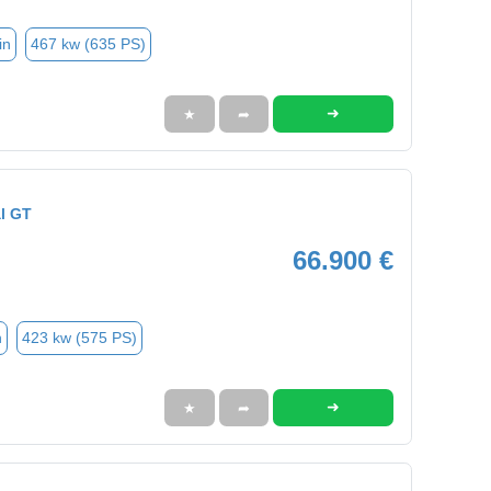
in
467 kw (635 PS)
➜
★
➦
l GT
66.900 €
n
423 kw (575 PS)
➜
★
➦