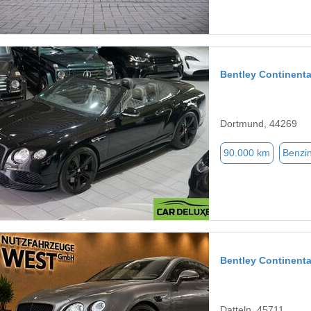
Bentley Continent
Dortmund, 44269
90.000 km
Benzi
Bentley Continenta
Datteln, 45711