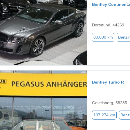
Bentley Continenta
Dortmund, 44269
80.000 km
Benzi
Bentley Turbo R
Gevelsberg, 58285
107.274 km
Benz