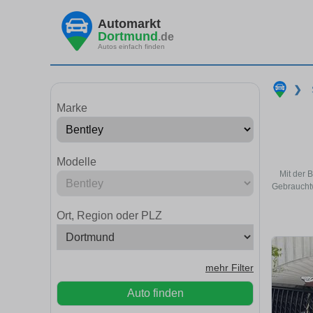
Automarkt
Dortmund
.de
Autos einfach finden
❯
Marke
Modelle
Mit der 
Gebrauchtw
Ort, Region oder PLZ
mehr Filter
Auto finden