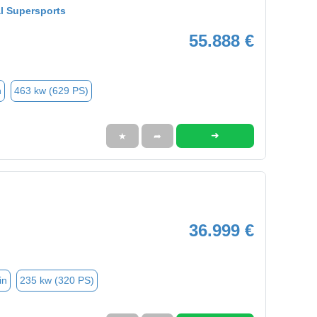
l Supersports
55.888 €
n
463 kw (629 PS)
➜
★
➦
36.999 €
in
235 kw (320 PS)