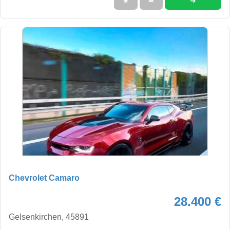
➜
★
➦
Chevrolet Camaro
28.400 €
Gelsenkirchen, 45891