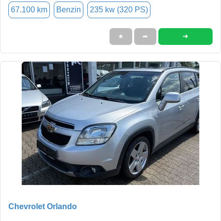
67.100 km
Benzin
235 kw (320 PS)
➜
★
➦
Chevrolet Orlando