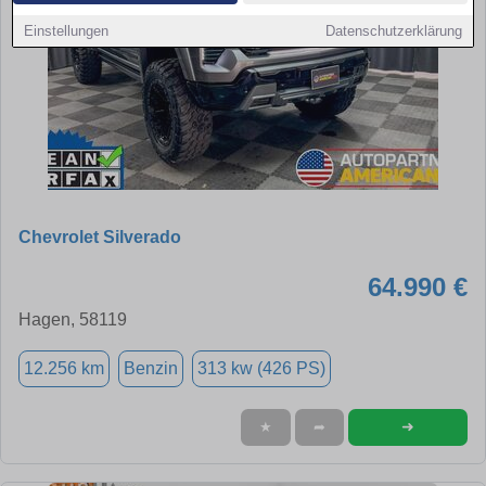
Einstellungen
Datenschutzerklärung
Chevrolet Silverado
64.990 €
Hagen, 58119
12.256 km
Benzin
313 kw (426 PS)
➜
★
➦