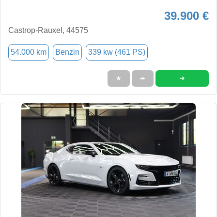
39.900 €
Castrop-Rauxel, 44575
54.000 km
Benzin
339 kw (461 PS)
➜
★
➦