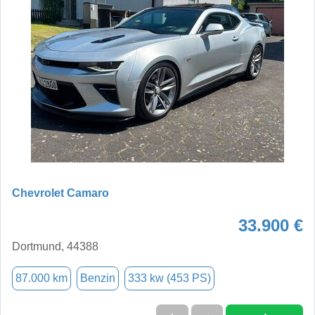
Chevrolet Camaro
33.900 €
Dortmund, 44388
87.000 km
Benzin
333 kw (453 PS)