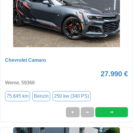
Chevrolet Camaro
27.990 €
Werne, 59368
75.645 km
Benzin
250 kw (340 PS)
➜
★
➦