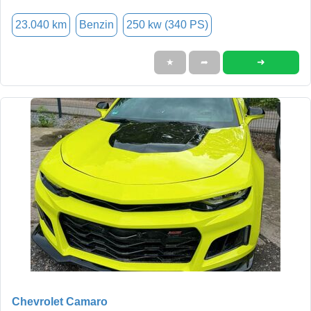
23.040 km
Benzin
250 kw (340 PS)
➜
★
➦
Chevrolet Camaro