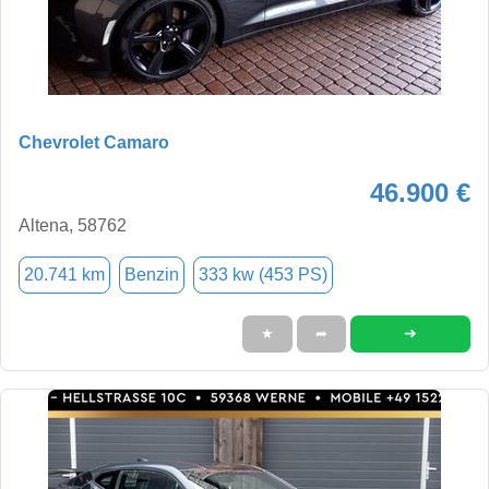
Chevrolet Camaro
46.900 €
Altena, 58762
20.741 km
Benzin
333 kw (453 PS)
➜
★
➦