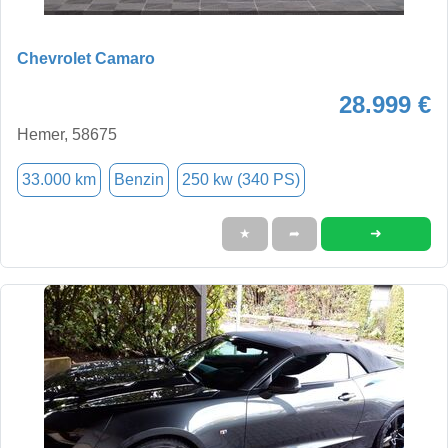
Chevrolet Camaro
28.999 €
Hemer, 58675
33.000 km
Benzin
250 kw (340 PS)
➜
★
➦