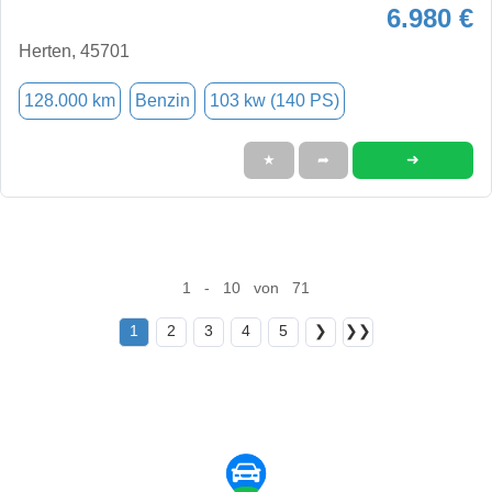
6.980 €
Herten, 45701
128.000 km
Benzin
103 kw (140 PS)
➜
★
➦
1 - 10 von 71
1
2
3
4
5
❯
❯❯