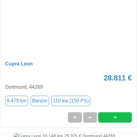
Cupra Leon
28.811 €
Dortmund, 44269
9.479 km
Benzin
110 kw (150 PS)
➜
★
➦