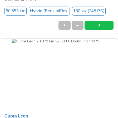
50.553 km
Hybrid (Benzin/Elekt
180 kw (245 PS)
➜
★
➦
Cupra Leon