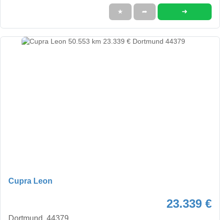
➜
★
➦
Cupra Leon
23.339 €
Dortmund, 44379