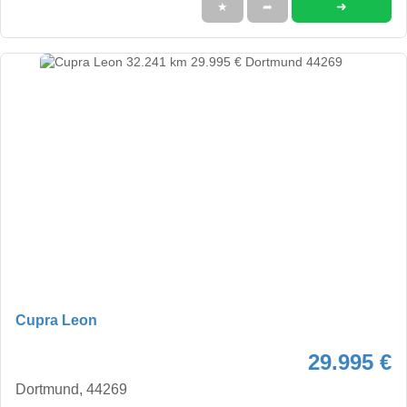
➜
★
➦
Cupra Leon
29.995 €
Dortmund, 44269