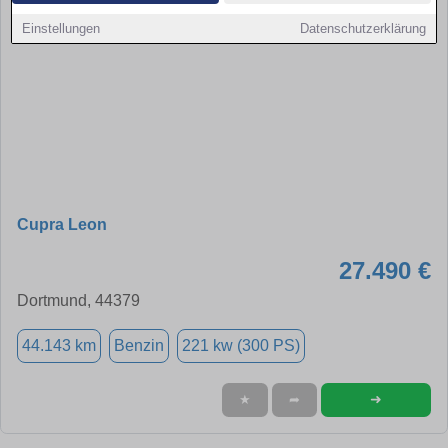
Einstellungen
Datenschutzerklärung
Cupra Leon
27.490 €
Dortmund, 44379
44.143 km
Benzin
221 kw (300 PS)
➜
★
➦