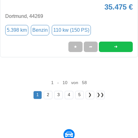
35.475 €
Dortmund, 44269
5.398 km
Benzin
110 kw (150 PS)
➜
★
➦
1 - 10 von 58
1
2
3
4
5
❯
❯❯