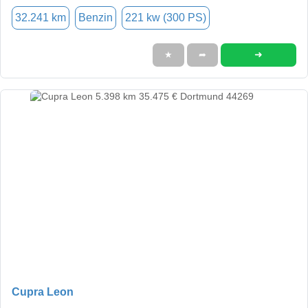
32.241 km
Benzin
221 kw (300 PS)
➜
★
➦
Cupra Leon