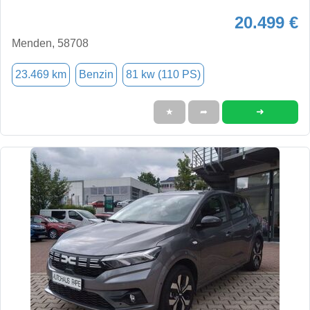
20.499 €
Menden, 58708
23.469 km
Benzin
81 kw (110 PS)
➜
★
➦