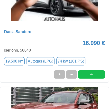
Dacia Sandero
16.990 €
Iserlohn, 58640
19.500 km
Autogas (LPG)
74 kw (101 PS)
➜
★
➦