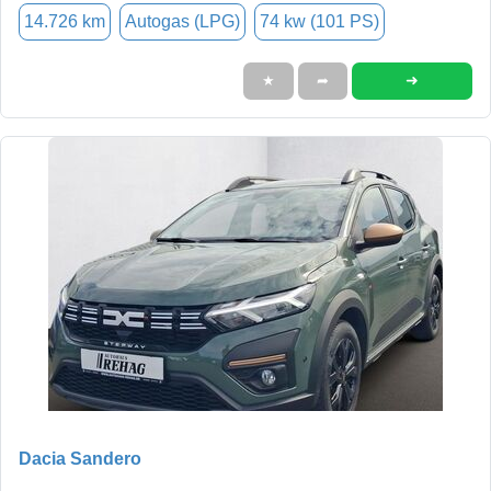
14.726 km
Autogas (LPG)
74 kw (101 PS)
➜
★
➦
Dacia Sandero