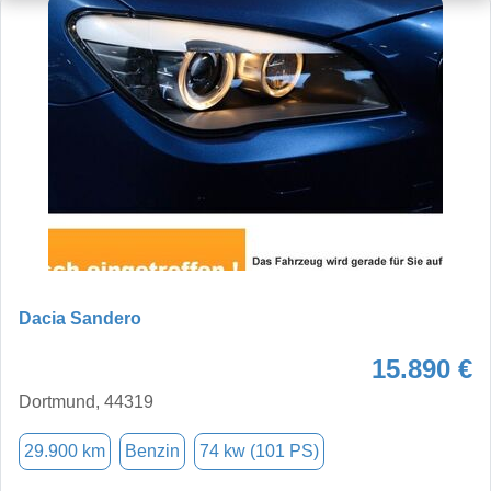
Dacia Sandero
15.890 €
Dortmund, 44319
29.900 km
Benzin
74 kw (101 PS)