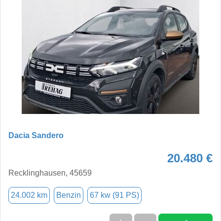
Dacia Sandero
20.480 €
Recklinghausen, 45659
24.002 km
Benzin
67 kw (91 PS)