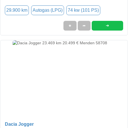
29.900 km
Autogas (LPG)
74 kw (101 PS)
➜
★
➦
Dacia Jogger