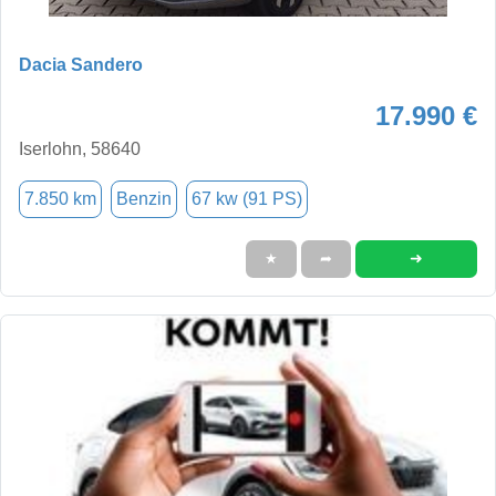
Dacia Sandero
17.990 €
Iserlohn, 58640
7.850 km
Benzin
67 kw (91 PS)
➜
★
➦