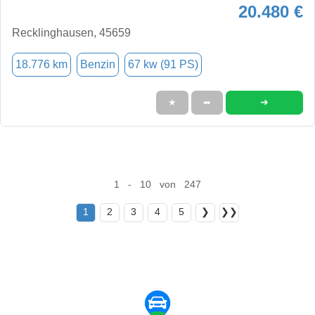
20.480 €
Recklinghausen, 45659
18.776 km
Benzin
67 kw (91 PS)
➜
★
➦
1 - 10 von 247
1
2
3
4
5
❯
❯❯