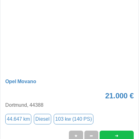
Opel Movano
21.000 €
Dortmund, 44388
44.647 km
Diesel
103 kw (140 PS)
➜
★
➦