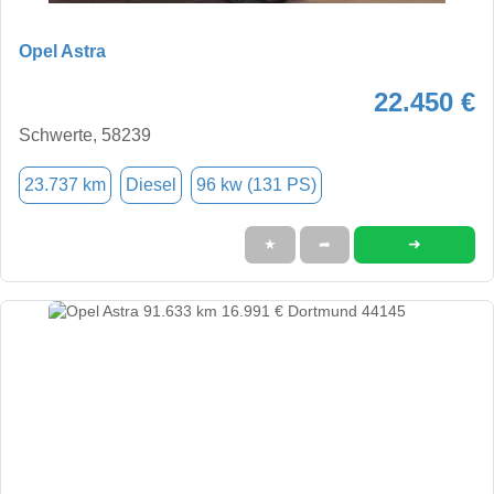
Opel Astra
22.450 €
Schwerte, 58239
23.737 km
Diesel
96 kw (131 PS)
➜
★
➦