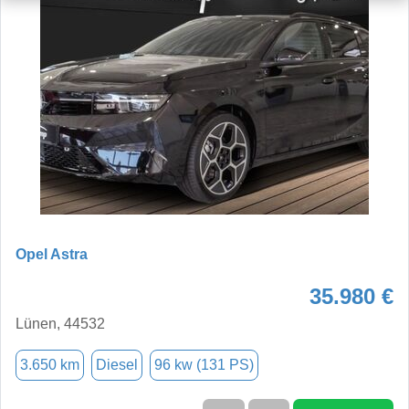
Opel Astra
35.980 €
Lünen, 44532
3.650 km
Diesel
96 kw (131 PS)