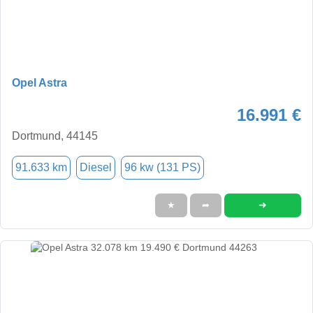
Opel Astra
16.991 €
Dortmund, 44145
91.633 km
Diesel
96 kw (131 PS)
➜
★
➦