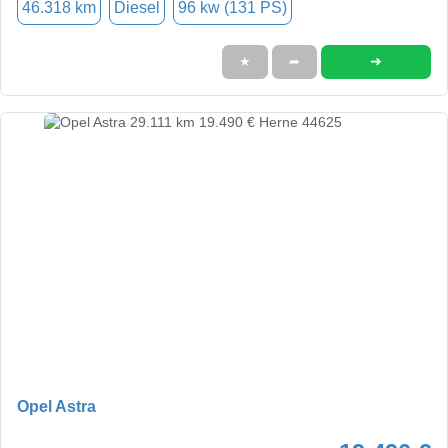
46.318 km
Diesel
96 kw (131 PS)
➜
★
➦
Opel Astra