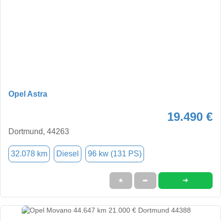
Opel Astra
19.490 €
Dortmund, 44263
32.078 km
Diesel
96 kw (131 PS)
➜
★
➦