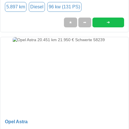
5.897 km
Diesel
96 kw (131 PS)
➜
★
➦
Opel Astra