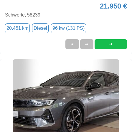
21.950 €
Schwerte, 58239
20.451 km
Diesel
96 kw (131 PS)
➜
★
➦