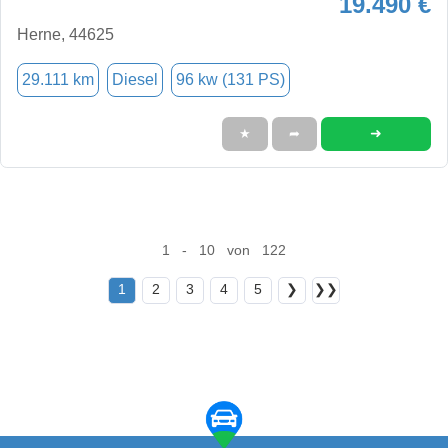
19.490 €
Herne, 44625
29.111 km
Diesel
96 kw (131 PS)
➜
★
➦
1 - 10 von 122
1
2
3
4
5
❯
❯❯