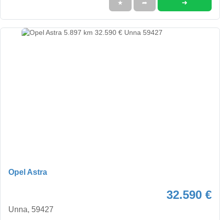
➜
★
➦
Opel Astra
32.590 €
Unna, 59427