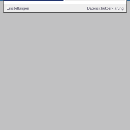
Copyright © 2000 - 2026 | 1A Infosysteme GmbH | Content by: 1a-sites-autos
Einstellungen
Datenschutzerklärung
09.08.2026