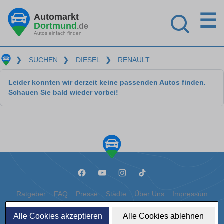
☰
Automarkt
Dortmund
.de
Autos einfach finden
❯
SUCHEN
❯
DIESEL
❯
RENAULT
Leider konnten wir derzeit keine passenden Autos finden.
Schauen Sie bald wieder vorbei!
Ratgeber
FAQ
Presse
Städte
Über Uns
Impressum
Datenschutz
Cookies
Alle Cookies akzeptieren
Alle Cookies ablehnen