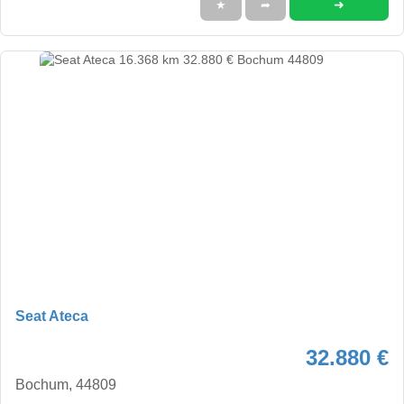
➜
★
➦
Seat Ateca
32.880 €
Bochum, 44809