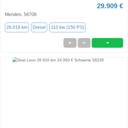
29.909 €
Menden, 58708
26.016 km
Diesel
110 kw (150 PS)
➜
★
➦