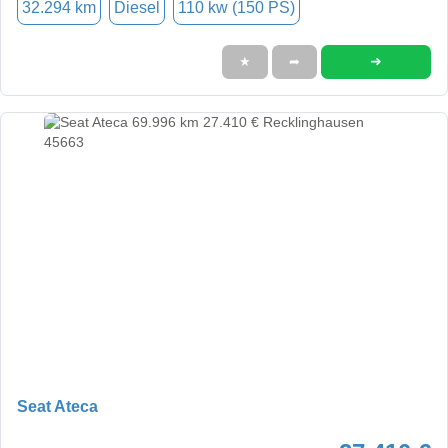
32.294 km
Diesel
110 kw (150 PS)
➜
★
➦
Seat Ateca