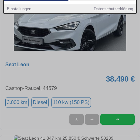
Einstellungen
Datenschutzerklärung
Seat Leon
38.490 €
Castrop-Rauxel, 44579
3.000 km
Diesel
110 kw (150 PS)
➜
★
➦