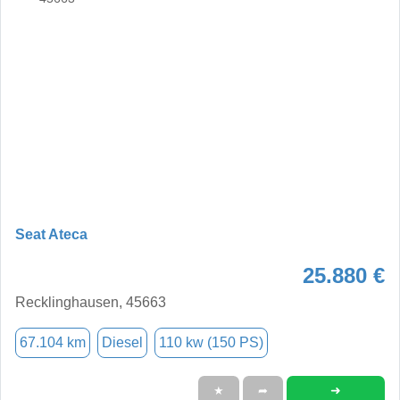
Seat Ateca
25.880 €
Recklinghausen, 45663
67.104 km
Diesel
110 kw (150 PS)
➜
★
➦