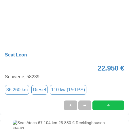
Seat Leon
22.950 €
Schwerte, 58239
36.260 km
Diesel
110 kw (150 PS)
➜
★
➦