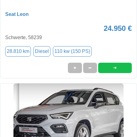
Seat Leon
24.950 €
Schwerte, 58239
28.810 km
Diesel
110 kw (150 PS)
➜
★
➦