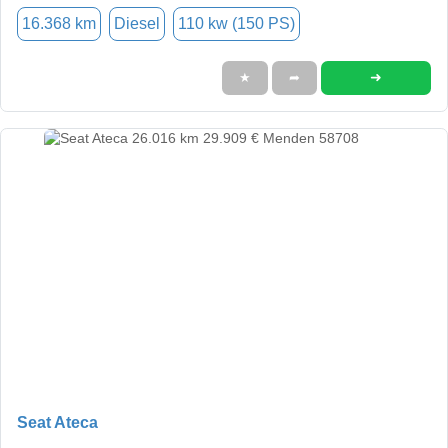
16.368 km
Diesel
110 kw (150 PS)
➜
★
➦
Seat Ateca