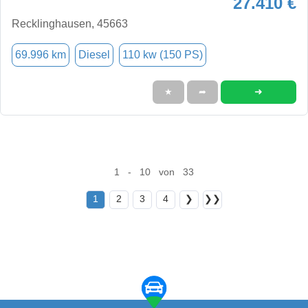
27.410 €
Recklinghausen, 45663
69.996 km
Diesel
110 kw (150 PS)
➜
★
➦
1 - 10 von 33
1
2
3
4
❯
❯❯