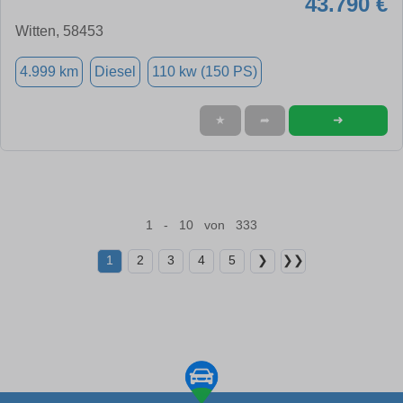
43.790 €
Witten, 58453
4.999 km
Diesel
110 kw (150 PS)
➜
★
➦
1 - 10 von 333
1
2
3
4
5
❯
❯❯