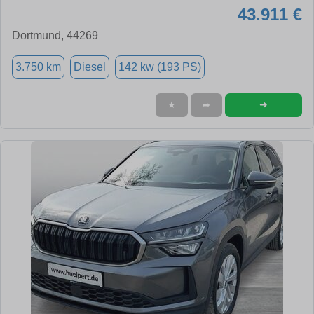
43.911 €
Dortmund, 44269
3.750 km
Diesel
142 kw (193 PS)
➜
★
➦