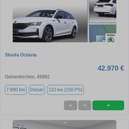
Skoda Octavia
42.970 €
Gelsenkirchen, 45892
7.890 km
Diesel
110 kw (150 PS)
➜
★
➦