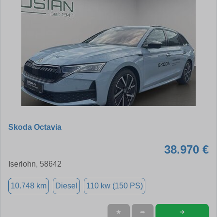
Skoda Octavia
38.970 €
Iserlohn, 58642
10.748 km
Diesel
110 kw (150 PS)
➜
★
➦