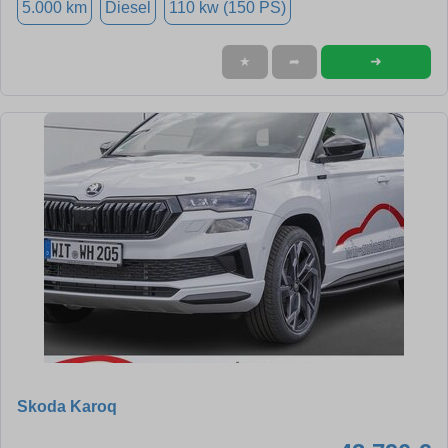
5.000 km
Diesel
110 kw (150 PS)
➜
★
➦
Skoda Karoq