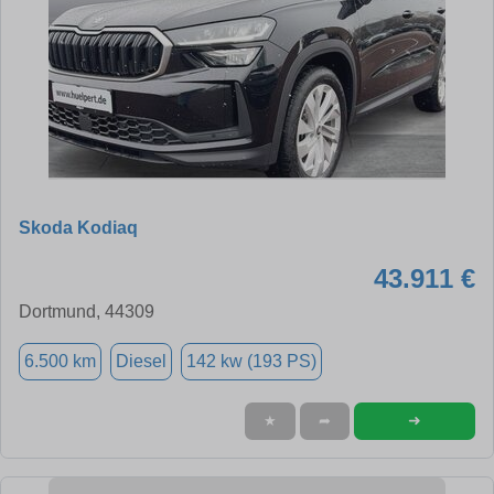
Skoda Kodiaq
43.911 €
Dortmund, 44309
6.500 km
Diesel
142 kw (193 PS)
➜
★
➦