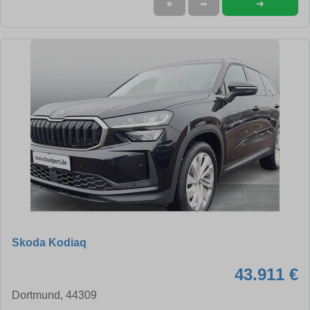
➜
★
➦
Skoda Kodiaq
43.911 €
Dortmund, 44309