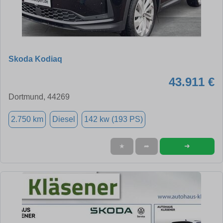
Skoda Kodiaq
43.911 €
Dortmund, 44269
2.750 km
Diesel
142 kw (193 PS)
➜
★
➦