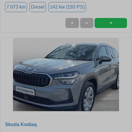
7.073 km
Diesel
142 kw (193 PS)
➜
★
➦
Skoda Kodiaq