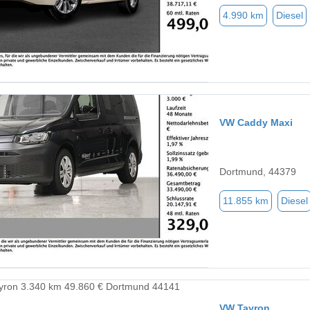
4.990 km
Diesel
VW Caddy Maxi
Dortmund, 44379
11.855 km
Diesel
VW Tayron