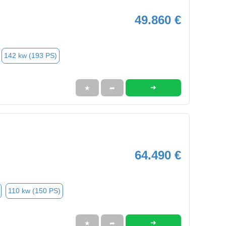
49.860 €
142 kw (193 PS)
➜
★
➦
64.490 €
110 kw (150 PS)
➜
★
➦