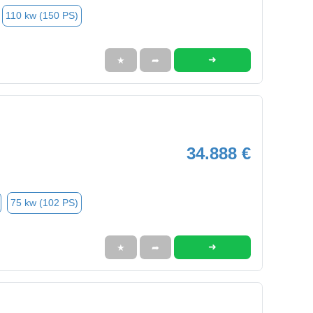
110 kw (150 PS)
➜
★
➦
34.888 €
75 kw (102 PS)
➜
★
➦