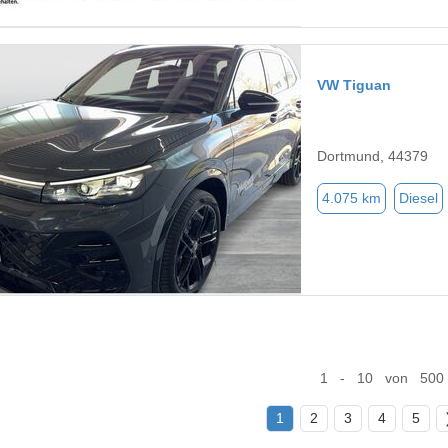
VW Tiguan
Dortmund, 44379
4.075 km
Diesel
1 - 10 von 500
1
2
3
4
5