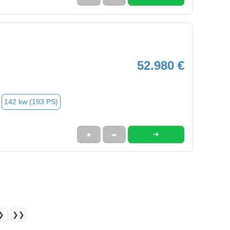
52.980 €
142 kw (193 PS)
➜
★
➦
❯
❯❯