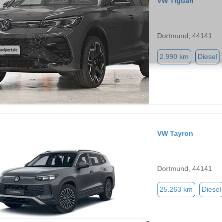
VW Tiguan
Dortmund, 44141
2.990 km
Diesel
VW Tayron
Dortmund, 44141
25.263 km
Diesel