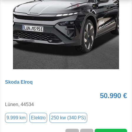
Skoda Elroq
50.990 €
Lünen, 44534
9.999 km
Elektro
250 kw (340 PS)