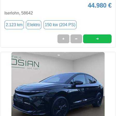
44.980 €
Iserlohn, 58642
2.123 km
Elektro
150 kw (204 PS)
➜
★
➦