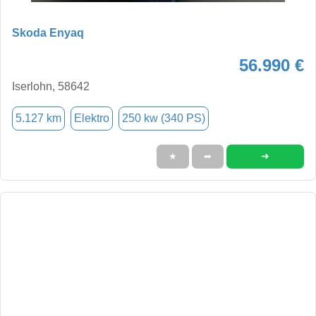
Skoda Enyaq
56.990 €
Iserlohn, 58642
5.127 km
Elektro
250 kw (340 PS)
➜
★
➦