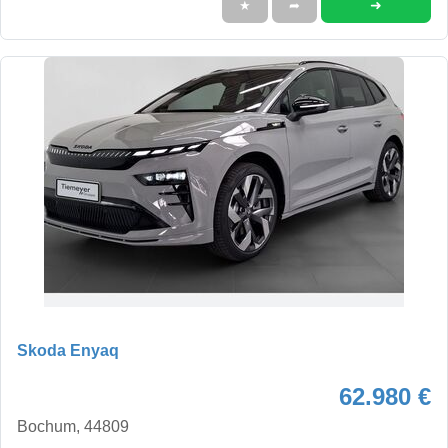
➜
★
➦
Skoda Enyaq
62.980 €
Bochum, 44809