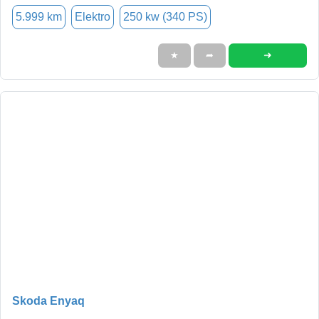
5.999 km
Elektro
250 kw (340 PS)
➜
★
➦
Skoda Enyaq