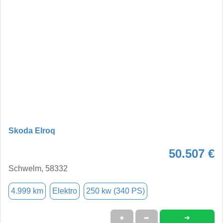
Skoda Elroq
50.507 €
Schwelm, 58332
4.999 km
Elektro
250 kw (340 PS)
➜
★
➦