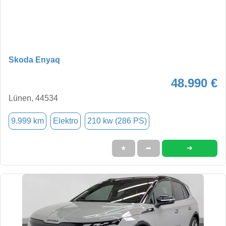
Skoda Enyaq
48.990 €
Lünen, 44534
9.999 km
Elektro
210 kw (286 PS)
➜
★
➦