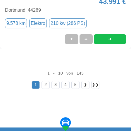
43.991 €
Dortmund, 44269
9.578 km
Elektro
210 kw (286 PS)
➜
★
➦
1 - 10 von 143
1
2
3
4
5
❯
❯❯