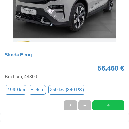
Skoda Elroq
56.460 €
Bochum, 44809
2.999 km
Elektro
250 kw (340 PS)
➜
★
➦