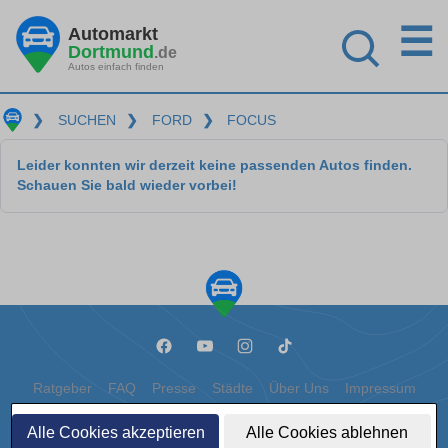
☰
Automarkt
Dortmund
.de
Autos einfach finden
❯
SUCHEN
❯
FORD
❯
FOCUS
Leider konnten wir derzeit keine passenden Autos finden.
Schauen Sie bald wieder vorbei!
Ratgeber
FAQ
Presse
Städte
Über Uns
Impressum
Datenschutz
Cookies
Alle Cookies akzeptieren
Alle Cookies ablehnen