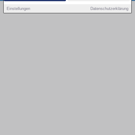
Copyright © 2000 - 2026 | 1A Infosysteme GmbH | Content by: 1a-sites-autos
Einstellungen
Datenschutzerklärung
08.08.2026