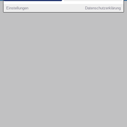
Copyright © 2000 - 2026 | 1A Infosysteme GmbH | Content by: 1a-sites-autos
Einstellungen
Datenschutzerklärung
08.08.2026