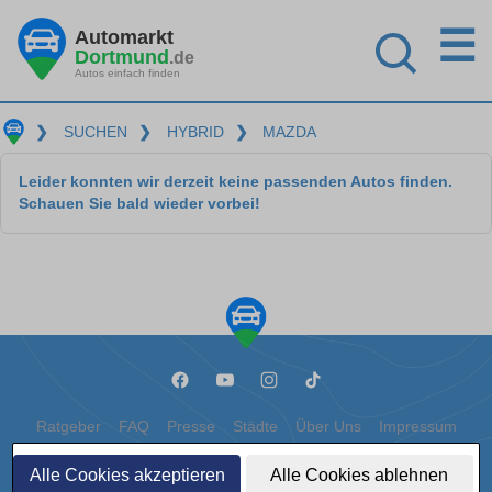
☰
Automarkt
Dortmund
.de
Autos einfach finden
❯
SUCHEN
❯
HYBRID
❯
MAZDA
Leider konnten wir derzeit keine passenden Autos finden.
Schauen Sie bald wieder vorbei!
Ratgeber
FAQ
Presse
Städte
Über Uns
Impressum
Datenschutz
Cookies
Alle Cookies akzeptieren
Alle Cookies ablehnen