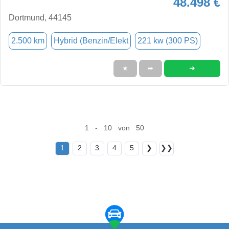
48.498 €
Dortmund, 44145
2.500 km
Hybrid (Benzin/Elekt
221 kw (300 PS)
➜
★
➦
1 - 10 von 50
1
2
3
4
5
❯
❯❯