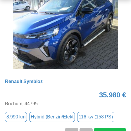
Renault Symbioz
35.980 €
Bochum, 44795
8.990 km
Hybrid (Benzin/Elekt
116 kw (158 PS)