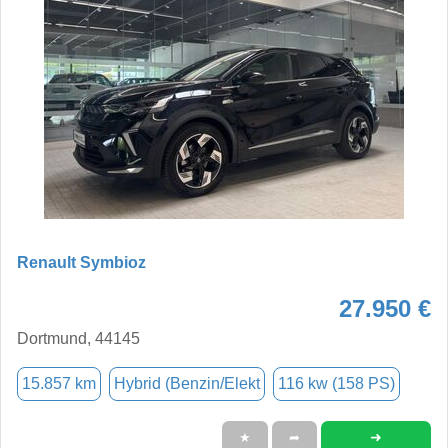
Renault Symbioz
27.950 €
Dortmund, 44145
15.857 km
Hybrid (Benzin/Elekt
116 kw (158 PS)
➜
★
➦