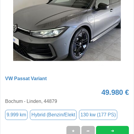
VW Passat Variant
49.980 €
Bochum - Linden, 44879
9.999 km
Hybrid (Benzin/Elekt
130 kw (177 PS)
➜
★
➦