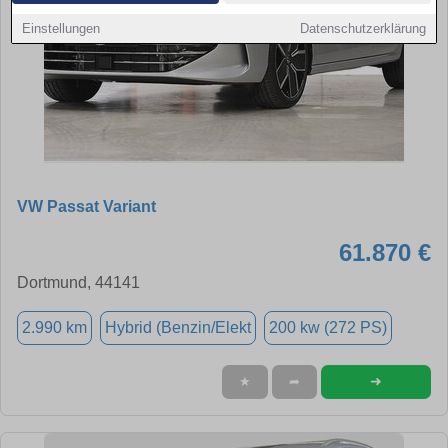
Einstellungen
Datenschutzerklärung
VW Passat Variant
61.870 €
Dortmund, 44141
2.990 km
Hybrid (Benzin/Elekt
200 kw (272 PS)
➜
★
➦