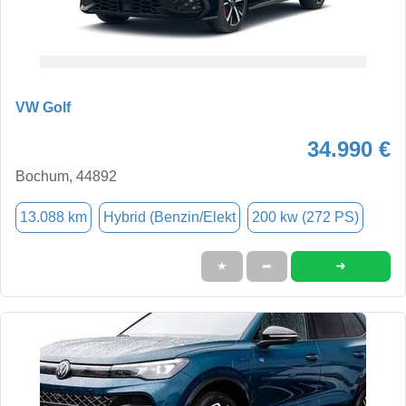
VW Golf
34.990 €
Bochum, 44892
13.088 km
Hybrid (Benzin/Elekt
200 kw (272 PS)
➜
★
➦