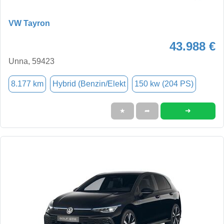
VW Tayron
43.988 €
Unna, 59423
8.177 km
Hybrid (Benzin/Elekt
150 kw (204 PS)
➜
★
➦