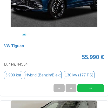
VW Tiguan
55.990 €
Lünen, 44534
3.900 km
Hybrid (Benzin/Elekt
130 kw (177 PS)
➜
★
➦