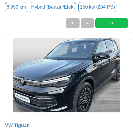
6.999 km
Hybrid (Benzin/Elekt
150 kw (204 PS)
➜
★
➦
VW Tiguan