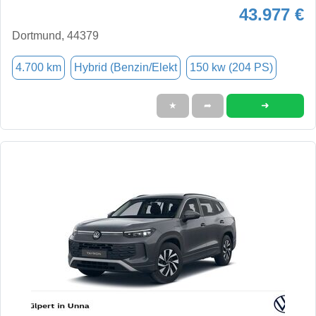
43.977 €
Dortmund, 44379
4.700 km
Hybrid (Benzin/Elekt
150 kw (204 PS)
➜
★
➦