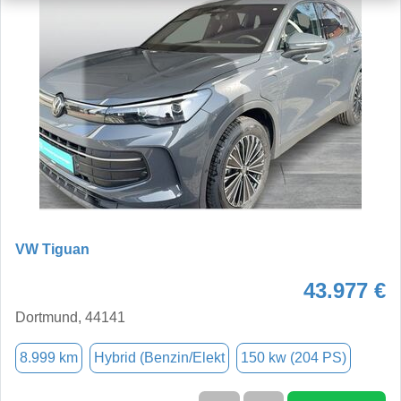
VW Tiguan
43.977 €
Dortmund, 44141
8.999 km
Hybrid (Benzin/Elekt
150 kw (204 PS)