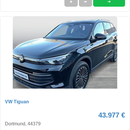
➜
★
➦
VW Tiguan
43.977 €
Dortmund, 44379