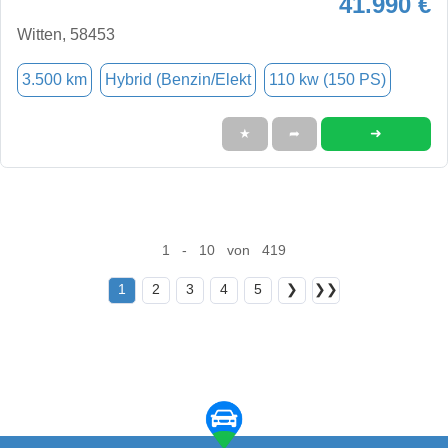
41.990 €
Witten, 58453
3.500 km
Hybrid (Benzin/Elekt
110 kw (150 PS)
➜
★
➦
1 - 10 von 419
1
2
3
4
5
❯
❯❯