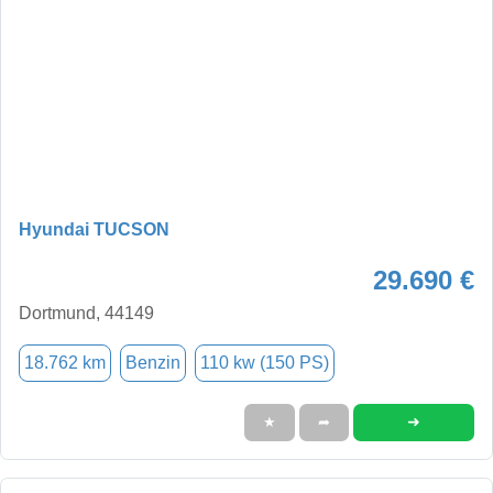
Hyundai TUCSON
29.690 €
Dortmund, 44149
18.762 km
Benzin
110 kw (150 PS)
➜
★
➦