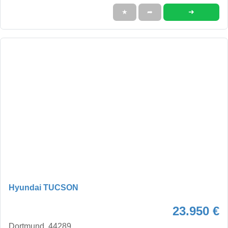
➜
★
➦
Hyundai TUCSON
23.950 €
Dortmund, 44289