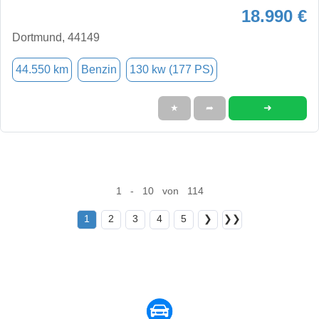
18.990 €
Dortmund, 44149
44.550 km
Benzin
130 kw (177 PS)
➜
★
➦
1 - 10 von 114
1
2
3
4
5
❯
❯❯