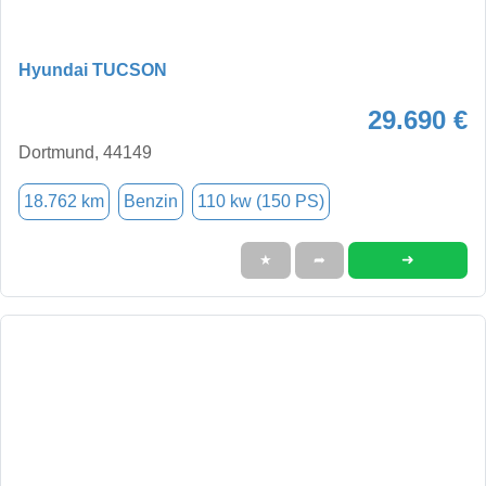
Hyundai TUCSON
29.690 €
Dortmund, 44149
18.762 km
Benzin
110 kw (150 PS)
➜
★
➦