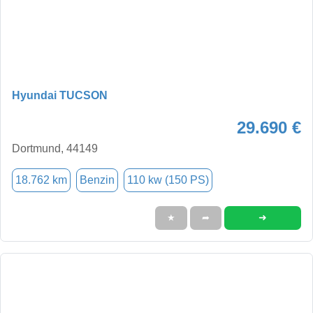
Hyundai TUCSON
29.690 €
Dortmund, 44149
18.762 km
Benzin
110 kw (150 PS)
➜
★
➦