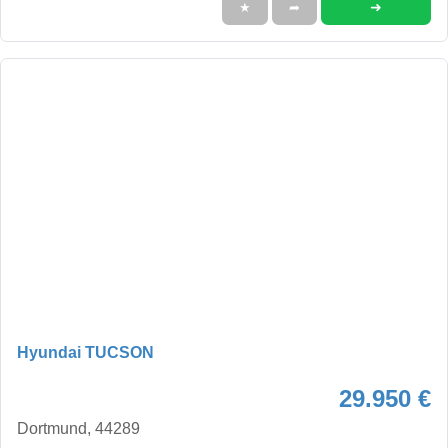
➜
★
➦
Hyundai TUCSON
29.950 €
Dortmund, 44289