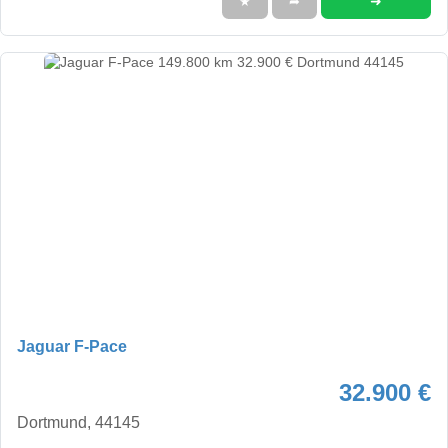
➜
★
➦
Jaguar F-Pace
32.900 €
Dortmund, 44145