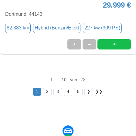
29.999 €
Dortmund, 44143
82.383 km
Hybrid (Benzin/Elekt
227 kw (309 PS)
➜
★
➦
1 - 10 von 78
1
2
3
4
5
❯
❯❯