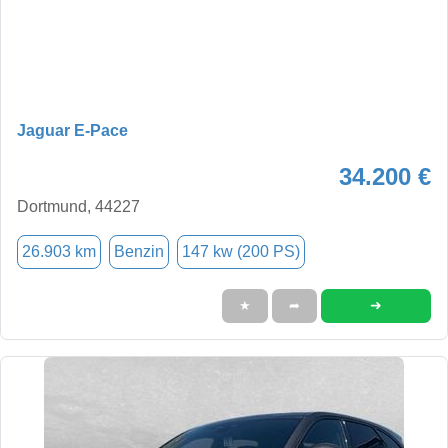
Jaguar E-Pace
34.200 €
Dortmund, 44227
26.903 km
Benzin
147 kw (200 PS)
➜
★
➦