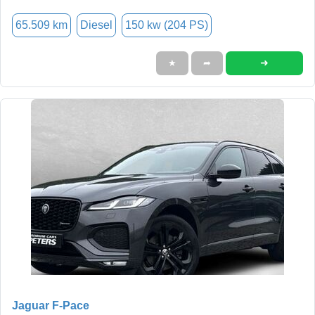
65.509 km
Diesel
150 kw (204 PS)
➜
★
➦
Jaguar F-Pace