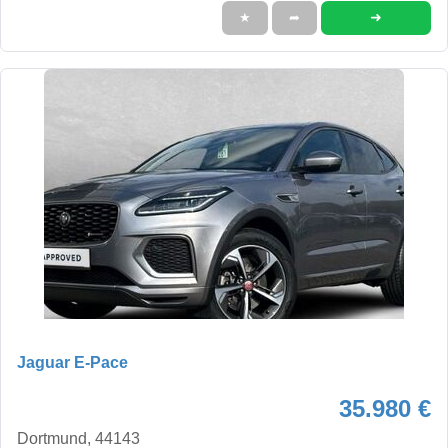
➜
★
➦
Jaguar E-Pace
35.980 €
Dortmund, 44143