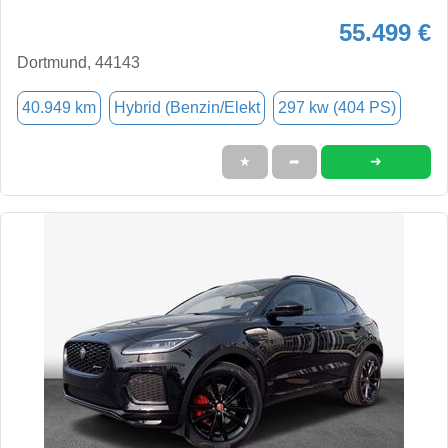
55.499 €
Dortmund, 44143
40.949 km
Hybrid (Benzin/Elekt
297 kw (404 PS)
➜
★
➦