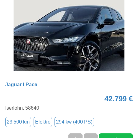
Jaguar I-Pace
42.799 €
Iserlohn, 58640
23.500 km
Elektro
294 kw (400 PS)