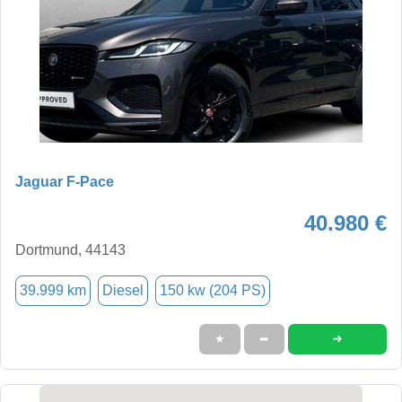
Jaguar F-Pace
40.980 €
Dortmund, 44143
39.999 km
Diesel
150 kw (204 PS)
➜
★
➦