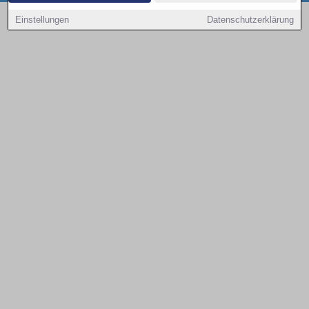
Copyright © 2000 - 2026 | 1A Infosysteme GmbH | Content by: 1a-sites-autos
Einstellungen
Datenschutzerklärung
09.08.2026