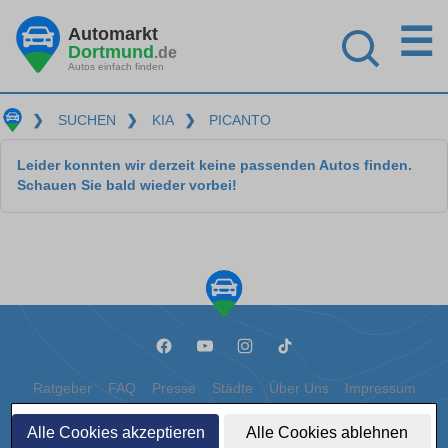
☰
Automarkt
Dortmund
.de
Autos einfach finden
❯
SUCHEN
❯
KIA
❯
PICANTO
Leider konnten wir derzeit keine passenden Autos finden.
Schauen Sie bald wieder vorbei!
Ratgeber
FAQ
Presse
Städte
Über Uns
Impressum
Datenschutz
Cookies
Alle Cookies akzeptieren
Alle Cookies ablehnen