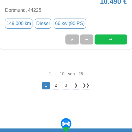
10.490 €
Dortmund, 44225
149.000 km
Diesel
66 kw (90 PS)
➜
★
➦
1 - 10 von 25
1
2
3
❯
❯❯