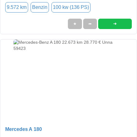
9.572 km
Benzin
100 kw (136 PS)
➜
★
➦
Mercedes A 180