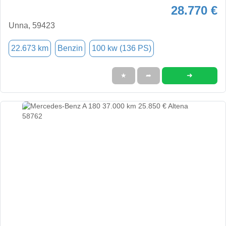
28.770 €
Unna, 59423
22.673 km
Benzin
100 kw (136 PS)
➜
★
➦