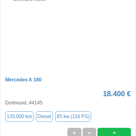
Mercedes A 180
18.400 €
Dortmund, 44145
135.000 km
Diesel
85 kw (116 PS)
➜
★
➦