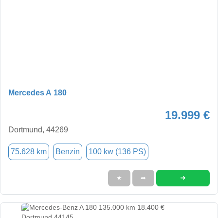
Mercedes A 180
19.999 €
Dortmund, 44269
75.628 km
Benzin
100 kw (136 PS)
➜
★
➦