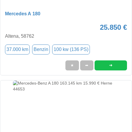
Mercedes A 180
25.850 €
Altena, 58762
37.000 km
Benzin
100 kw (136 PS)
➜
★
➦