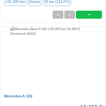
135.500 km
Diesel
85 kw (116 PS)
➜
★
➦
Mercedes A 160