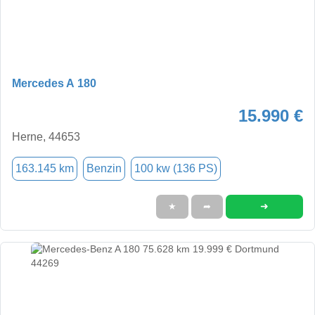
Mercedes A 180
15.990 €
Herne, 44653
163.145 km
Benzin
100 kw (136 PS)
➜
★
➦