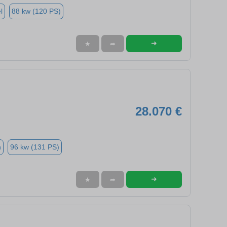
l
88 kw (120 PS)
➜
★
➦
28.070 €
n
96 kw (131 PS)
➜
★
➦