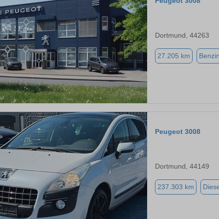
Peugeot 3008
Dortmund, 44263
27.205 km
Benzi
Peugeot 3008
Dortmund, 44149
237.303 km
Diese