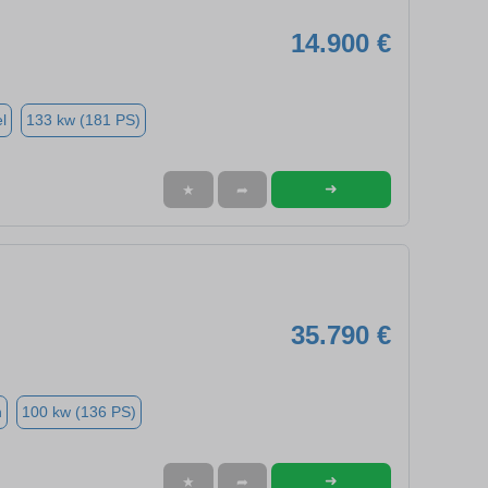
14.900 €
l
133 kw (181 PS)
➜
★
➦
35.790 €
n
100 kw (136 PS)
➜
★
➦