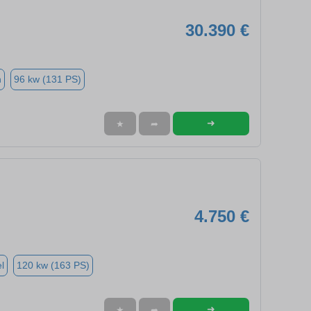
30.390 €
n
96 kw (131 PS)
➜
★
➦
4.750 €
l
120 kw (163 PS)
➜
★
➦