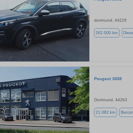
dortmund, 44229
262.000 km
Diese
Peugeot 3008
Dortmund, 44263
21.082 km
Benzi