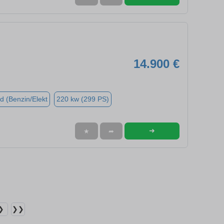
14.900 €
d (Benzin/Elekt
220 kw (299 PS)
➜
★
➦
❯
❯❯