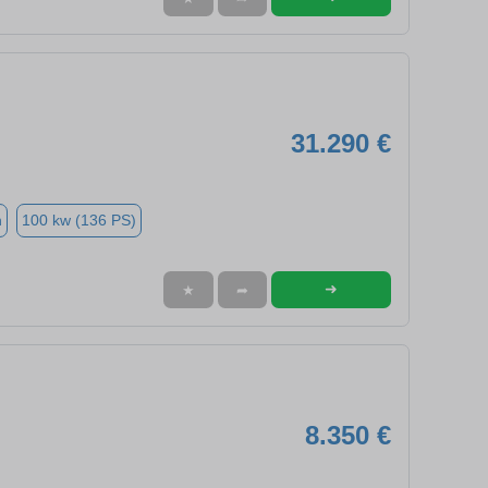
31.290 €
n
100 kw (136 PS)
➜
★
➦
8.350 €