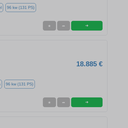
l
96 kw (131 PS)
➜
★
➦
18.885 €
n
96 kw (131 PS)
➜
★
➦