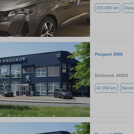
155.000 km
Diese
Peugeot 3008
Dortmund, 44263
42.000 km
Benzi