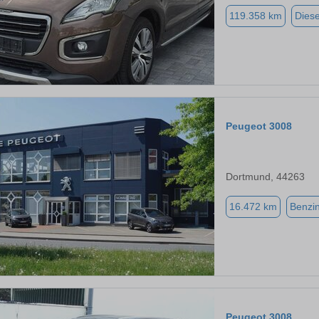
119.358 km
Diese
Peugeot 3008
Dortmund, 44263
16.472 km
Benzi
Peugeot 3008