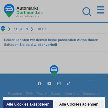
☰
Automarkt
Dortmund
.de
Autos einfach finden
❯
SUCHEN
❯
RILEY
Leider konnten wir derzeit keine passenden Autos finden.
Schauen Sie bald wieder vorbei!
Ratgeber
FAQ
Presse
Städte
Über Uns
Impressum
Datenschutz
Cookies
Alle Cookies akzeptieren
Alle Cookies ablehnen