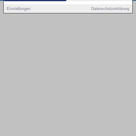
Copyright © 2000 - 2026 | 1A Infosysteme GmbH | Content by: 1a-sites-autos
Einstellungen
Datenschutzerklärung
07.08.2026