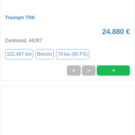
Triumph TR6
24.880 €
Dortmund, 44287
102.497 km
Benzin
70 kw (95 PS)
➜
★
➦