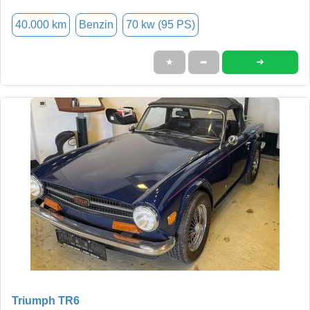
40.000 km
Benzin
70 kw (95 PS)
➜
★
➦
Triumph TR6