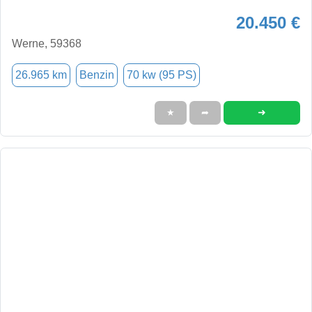
20.450 €
Werne, 59368
26.965 km
Benzin
70 kw (95 PS)
➜
★
➦