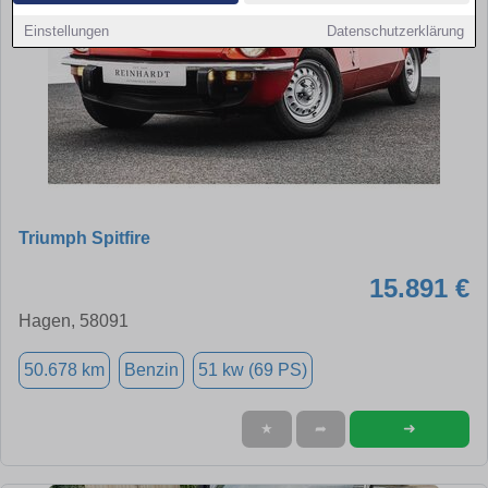
Einstellungen
Datenschutzerklärung
Triumph Spitfire
15.891 €
Hagen, 58091
50.678 km
Benzin
51 kw (69 PS)
➜
★
➦