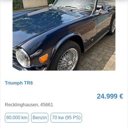
Triumph TR6
24.999 €
Recklinghausen, 45661
80.000 km
Benzin
70 kw (95 PS)