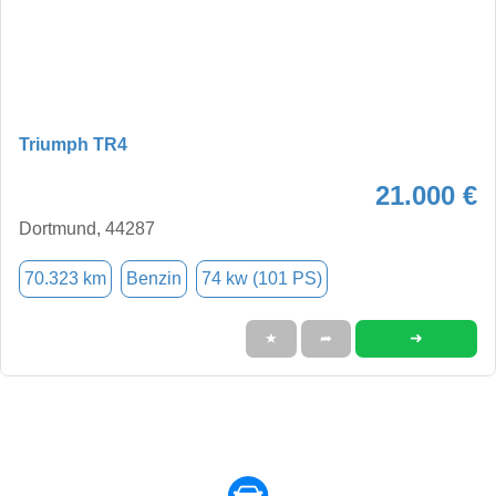
Triumph TR4
21.000 €
Dortmund, 44287
70.323 km
Benzin
74 kw (101 PS)
➜
★
➦