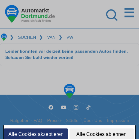
☰
Automarkt
Dortmund
.de
Autos einfach finden
❯
SUCHEN
❯
VAN
❯
VW
Leider konnten wir derzeit keine passenden Autos finden.
Schauen Sie bald wieder vorbei!
Ratgeber
FAQ
Presse
Städte
Über Uns
Impressum
Datenschutz
Cookies
Alle Cookies akzeptieren
Alle Cookies ablehnen