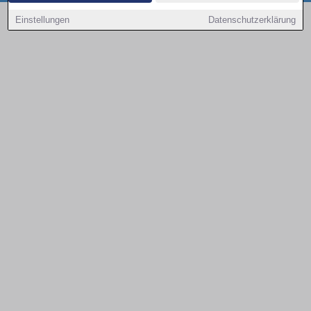
Copyright © 2000 - 2026 | 1A Infosysteme GmbH | Content by: 1a-sites-autos
Einstellungen
Datenschutzerklärung
08.08.2026