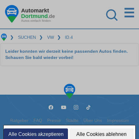
☰
Automarkt
Dortmund
.de
Autos einfach finden
❯
SUCHEN
❯
VW
❯
ID.4
Leider konnten wir derzeit keine passenden Autos finden.
Schauen Sie bald wieder vorbei!
Ratgeber
FAQ
Presse
Städte
Über Uns
Impressum
Datenschutz
Cookies
Alle Cookies akzeptieren
Alle Cookies ablehnen