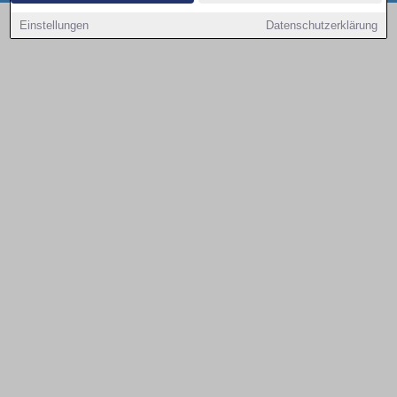
Copyright © 2000 - 2026 | 1A Infosysteme GmbH | Content by: 1a-sites-autos
Einstellungen
Datenschutzerklärung
08.08.2026