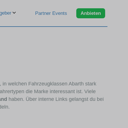
geber
Partner Events
Anbieten
n, in welchen Fahrzeugklassen Abarth stark
hrertypen die Marke interessant ist. Viele
and
haben. Über interne Links gelangst du bei
deln.