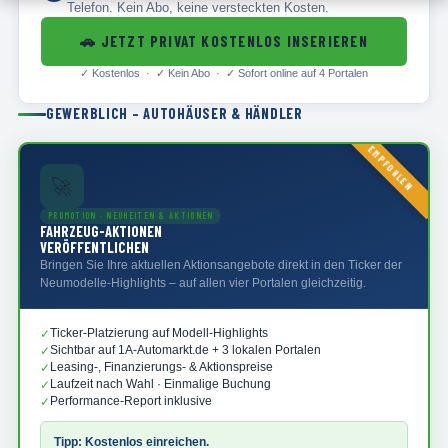
Telefon. Kein Abo, keine versteckten Kosten.
🚗
JETZT PRIVAT KOSTENLOS INSERIEREN
✓
Kostenlos · ✓
Kein Abo · ✓
Sofort online auf 4 Portalen
GEWERBLICH – AUTOHÄUSER & HÄNDLER
EMPFOHLEN
🚀
PROMOTION · NEUHEITEN & AKTIONEN
FAHRZEUG-AKTIONEN
VERÖFFENTLICHEN
Bringen Sie Ihre aktuellen Aktionsangebote direkt in den Ticker der
Neumodelle-Highlights – auf allen vier Portalen gleichzeitig.
Ticker-Platzierung auf Modell-Highlights
✓
Sichtbar auf 1A-Automarkt.de + 3 lokalen Portalen
✓
Leasing-, Finanzierungs- & Aktionspreise
✓
Laufzeit nach Wahl · Einmalige Buchung
✓
Performance-Report inklusive
✓
Tipp: Kostenlos einreichen.