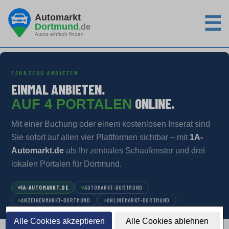
Automarkt
☰
Dortmund
.de
Autos einfach finden
FAHRZEUG ANBIETEN
EINMAL ANBIETEN.
ONLINE.
AUF 4 PORTALEN
Mit einer Buchung oder einem kostenlosen Inserat sind
Sie sofort auf allen vier Plattformen sichtbar – mit
1A-
Automarkt.de
als Ihr zentrales Schaufenster und drei
lokalen Portalen für Dortmund.
1A-AUTOMARKT.DE
AUTOMARKT-DORTMUND
ANZEIGENMARKT-DORTMUND
ONLINEMARKT-DORTMUND
Alle Cookies akzeptieren
Alle Cookies ablehnen