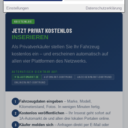
PRIVAT VERKAUFEN
Einstellungen
Datenschutzerklärung
KOSTENLOS
JETZT PRIVAT KOSTENLOS
INSERIEREN
Als Privatverkäufer stellen Sie Ihr Fahrzeug
kostenlos ein – und erscheinen automatisch auf
allen vier Plattformen des Netzwerks.
AUTOMATISCH SICHTBAR AUF:
⭐
1A-AUTOMARKT.DE
AUTOMARKT-DORTMUND
ANZEIGENMARKT-DORTMUND
ONLINEMARKT-DORTMUND
Fahrzeugdaten eingeben
– Marke, Modell,
1
Kilometerstand, Fotos. In wenigen Minuten fertig.
Kostenlos veröffentlichen
– Ihr Inserat geht sofort auf
2
1A-Automarkt.de und allen drei lokalen Portalen online.
Käufer melden sich
– Anfragen direkt per E-Mail oder
3