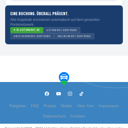
EINE BUCHUNG. ÜBERALL PRÄSENT.
Alle Angebote erscheinen automatisch auf dem gesamten
Portalnetzwerk.
⭐
1A-AUTOMARKT.DE
AUTOMARKT-DORTMUND
ANZEIGENMARKT-DORTMUND
ONLINEMARKT-DORTMUND
Ratgeber
FAQ
Presse
Städte
Über Uns
Impressum
Datenschutz
Cookies