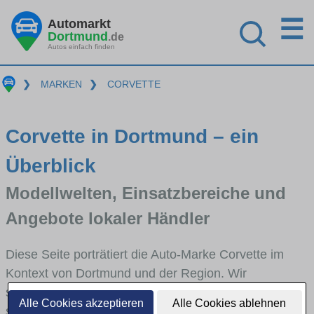
☰
Automarkt
Dortmund
.de
Autos einfach finden
❯
MARKEN
❯
CORVETTE
Corvette in Dortmund – ein
Überblick
Modellwelten, Einsatzbereiche und
Angebote lokaler Händler
Diese Seite porträtiert die Auto-Marke Corvette im
Kontext von Dortmund und der Region. Wir
skizzieren, in welchen Fahrzeugklassen Corvette
Alle Cookies akzeptieren
Alle Cookies ablehnen
stark vertreten ist, welche Modellreihen häufig im