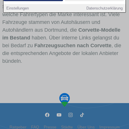
Stadt- und Umlandverkehr zu sehen sind und für
Einstellungen
Datenschutzerklärung
welche Fahrertypen die Marke interessant ist. Viele
Fahrzeuge stammen von Autohäusern und
Autohändlern aus Dortmund, die
Corvette-Modelle
im Bestand
haben. Über interne Links gelangst du
bei Bedarf zu
Fahrzeugsuchen nach Corvette
, die
die entsprechenden Angebote der lokalen Anbieter
bündeln.
Ratgeber
FAQ
Presse
Städte
Über Uns
Impressum