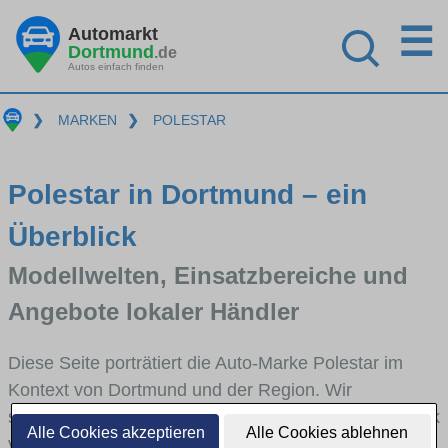
☰
Automarkt
Dortmund
.de
Autos einfach finden
❯
MARKEN
❯
POLESTAR
Polestar in Dortmund – ein
Überblick
Modellwelten, Einsatzbereiche und
Angebote lokaler Händler
Diese Seite porträtiert die Auto-Marke Polestar im
Kontext von Dortmund und der Region. Wir
skizzieren, in welchen Fahrzeugklassen Polestar stark
Alle Cookies akzeptieren
Alle Cookies ablehnen
vertreten ist, welche Modellreihen häufig im Stadt-