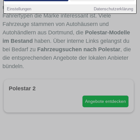
und Umlandverkehr zu sehen sind und für welche
Einstellungen
Datenschutzerklärung
Fahrertypen die Marke interessant ist. Viele
Fahrzeuge stammen von Autohäusern und
Autohändlern aus Dortmund, die
Polestar-Modelle
im Bestand
haben. Über interne Links gelangst du
bei Bedarf zu
Fahrzeugsuchen nach Polestar
, die
die entsprechenden Angebote der lokalen Anbieter
bündeln.
Polestar 2
Angebote entdecken