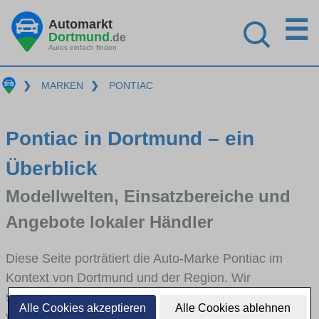
☰
Automarkt
Dortmund
.de
Autos einfach finden
❯
MARKEN
❯
PONTIAC
Pontiac in Dortmund – ein
Überblick
Modellwelten, Einsatzbereiche und
Angebote lokaler Händler
Diese Seite porträtiert die Auto-Marke Pontiac im
Kontext von Dortmund und der Region. Wir
skizzieren, in welchen Fahrzeugklassen Pontiac stark
Alle Cookies akzeptieren
Alle Cookies ablehnen
vertreten ist, welche Modellreihen häufig im Stadt-