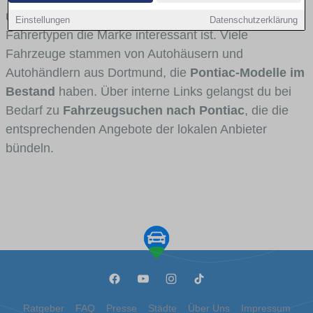
und Umlandverkehr zu sehen sind und für welche
Einstellungen
Datenschutzerklärung
Fahrertypen die Marke interessant ist. Viele
Fahrzeuge stammen von Autohäusern und
Autohändlern aus Dortmund, die
Pontiac-Modelle im
Bestand
haben. Über interne Links gelangst du bei
Bedarf zu
Fahrzeugsuchen nach Pontiac
, die die
entsprechenden Angebote der lokalen Anbieter
bündeln.
Ratgeber
FAQ
Presse
Städte
Über Uns
Impressum