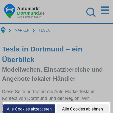
☰
Automarkt
Dortmund
.de
Autos einfach finden
❯
MARKEN
❯
TESLA
Tesla in Dortmund – ein
Überblick
Modellwelten, Einsatzbereiche und
Angebote lokaler Händler
Diese Seite porträtiert die Auto-Marke Tesla im
Kontext von Dortmund und der Region. Wir
skizzieren, in welchen Fahrzeugklassen Tesla stark
Alle Cookies akzeptieren
Alle Cookies ablehnen
vertreten ist, welche Modellreihen häufig im Stadt-