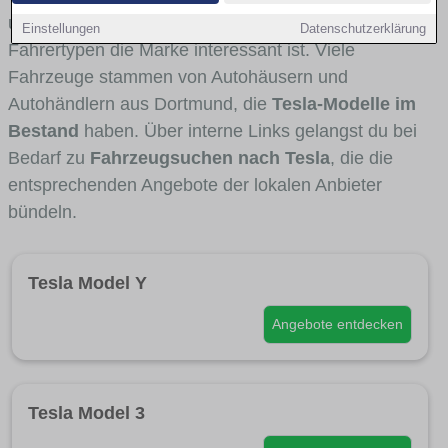
und Umlandverkehr zu sehen sind und für welche
Einstellungen
Datenschutzerklärung
Fahrertypen die Marke interessant ist. Viele
Fahrzeuge stammen von Autohäusern und
Autohändlern aus Dortmund, die
Tesla-Modelle im
Bestand
haben. Über interne Links gelangst du bei
Bedarf zu
Fahrzeugsuchen nach Tesla
, die die
entsprechenden Angebote der lokalen Anbieter
bündeln.
Tesla Model Y
Angebote entdecken
Tesla Model 3