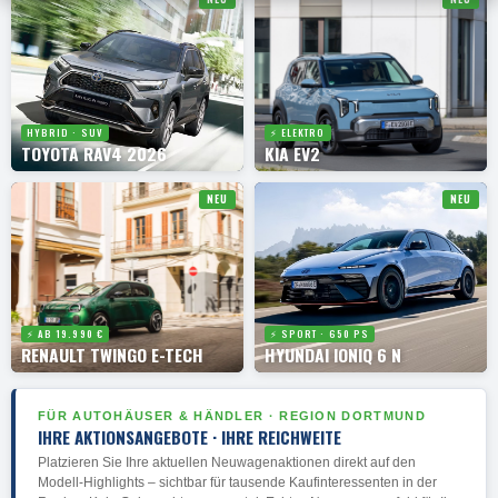
HYBRID · SUV
⚡ ELEKTRO
TOYOTA RAV4 2026
KIA EV2
NEU
NEU
⚡ AB 19.990 €
⚡ SPORT · 650 PS
RENAULT TWINGO E-TECH
HYUNDAI IONIQ 6 N
FÜR AUTOHÄUSER & HÄNDLER · REGION DORTMUND
IHRE AKTIONSANGEBOTE · IHRE REICHWEITE
Platzieren Sie Ihre aktuellen Neuwagenaktionen direkt auf den
Modell-Highlights – sichtbar für tausende Kaufinteressenten in der