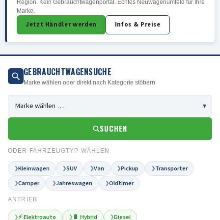
Region. Kein Gebrauchtwagenportal. Echtes Neuwagenumfeld für Ihre
Marke.
Jetzt Händler werden
Infos & Preise
GEBRAUCHTWAGENSUCHE
Marke wählen oder direkt nach Kategorie stöbern
SUCHEN
ODER FAHRZEUGTYP WÄHLEN
Kleinwagen
SUV
Van
Pickup
Transporter
❯
❯
❯
❯
❯
Camper
Jahreswagen
Oldtimer
❯
❯
❯
ANTRIEB
⚡ Elektroauto
🔋 Hybrid
Diesel
❯
❯
❯