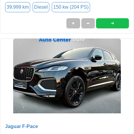
39.999 km
Diesel
150 kw (204 PS)
➜
★
➦
Jaguar F-Pace