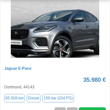
Jaguar E-Pace
35.980 €
Dortmund, 44143
65.509 km
Diesel
150 kw (204 PS)