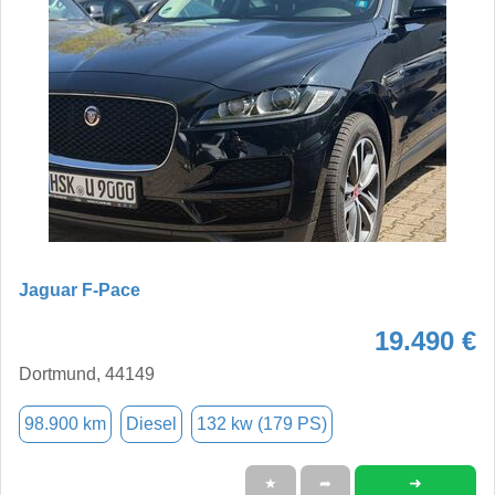
Jaguar F-Pace
19.490 €
Dortmund, 44149
98.900 km
Diesel
132 kw (179 PS)
➜
★
➦