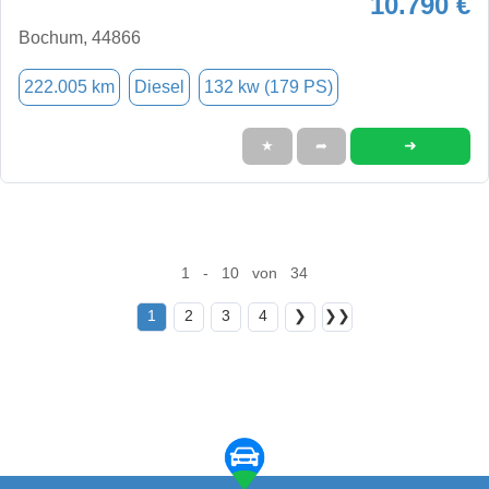
10.790 €
Bochum, 44866
222.005 km
Diesel
132 kw (179 PS)
➜
★
➦
1 - 10 von 34
1
2
3
4
❯
❯❯