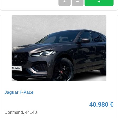
➜
★
➦
Jaguar F-Pace
40.980 €
Dortmund, 44143