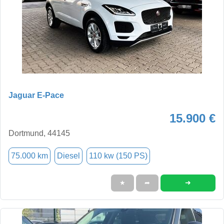
Jaguar E-Pace
15.900 €
Dortmund, 44145
75.000 km
Diesel
110 kw (150 PS)
➜
★
➦