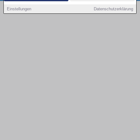
Copyright © 2000 - 2026 | 1A Infosysteme GmbH | Content by: 1a-sites-autos
Einstellungen
Datenschutzerklärung
08.08.2026