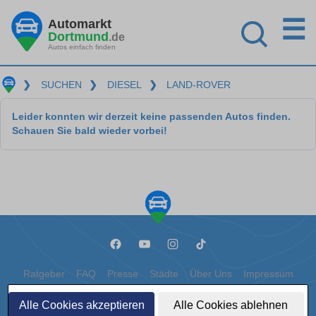
☰
Automarkt
Dortmund
.de
Autos einfach finden
❯
SUCHEN
❯
DIESEL
❯
LAND-ROVER
Leider konnten wir derzeit keine passenden Autos finden.
Schauen Sie bald wieder vorbei!
Ratgeber
FAQ
Presse
Städte
Über Uns
Impressum
Datenschutz
Cookies
Alle Cookies akzeptieren
Alle Cookies ablehnen