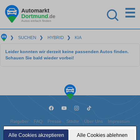
☰
Automarkt
Dortmund
.de
Autos einfach finden
❯
SUCHEN
❯
HYBRID
❯
KIA
Leider konnten wir derzeit keine passenden Autos finden.
Schauen Sie bald wieder vorbei!
Ratgeber
FAQ
Presse
Städte
Über Uns
Impressum
Datenschutz
Cookies
Alle Cookies akzeptieren
Alle Cookies ablehnen