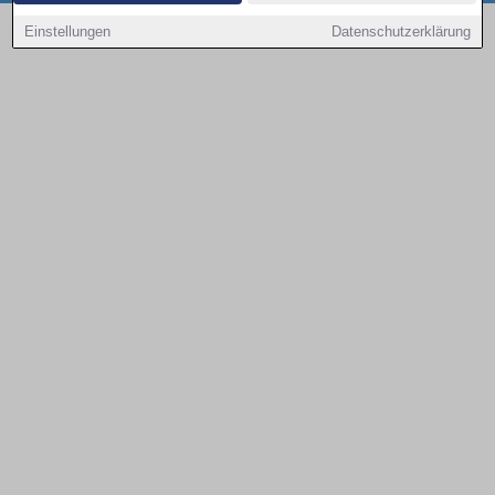
Copyright © 2000 - 2026 | 1A Infosysteme GmbH | Content by: 1a-sites-autos
Einstellungen
Datenschutzerklärung
08.08.2026