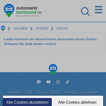
☰
Automarkt
Dortmund
.de
Autos einfach finden
❯
SUCHEN
❯
HYBRID
❯
VOLVO
Leider konnten wir derzeit keine passenden Autos finden.
Schauen Sie bald wieder vorbei!
Ratgeber
FAQ
Presse
Städte
Über Uns
Impressum
Datenschutz
Cookies
Alle Cookies akzeptieren
Alle Cookies ablehnen