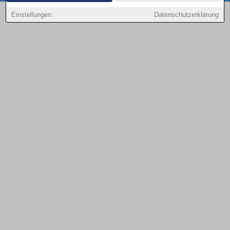
Copyright © 2000 - 2026 | 1A Infosysteme GmbH | Content by: 1a-sites-autos
Einstellungen
Datenschutzerklärung
09.08.2026