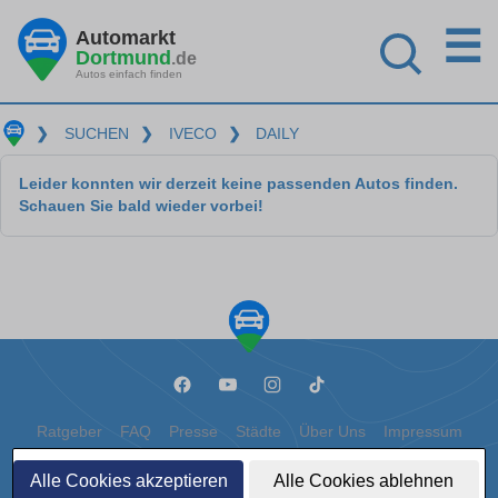
☰
Automarkt
Dortmund
.de
Autos einfach finden
❯
SUCHEN
❯
IVECO
❯
DAILY
Leider konnten wir derzeit keine passenden Autos finden.
Schauen Sie bald wieder vorbei!
Ratgeber
FAQ
Presse
Städte
Über Uns
Impressum
Datenschutz
Cookies
Alle Cookies akzeptieren
Alle Cookies ablehnen