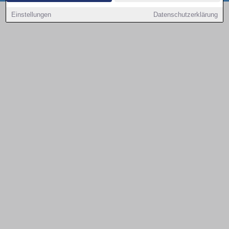
Copyright © 2000 - 2026 | 1A Infosysteme GmbH | Content by: 1a-sites-autos
Einstellungen
Datenschutzerklärung
10.08.2026