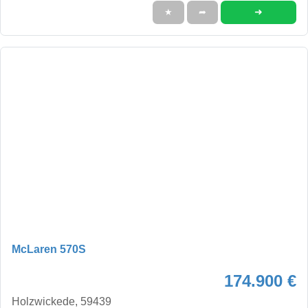
➜
★
➦
McLaren 570S
174.900 €
Holzwickede, 59439