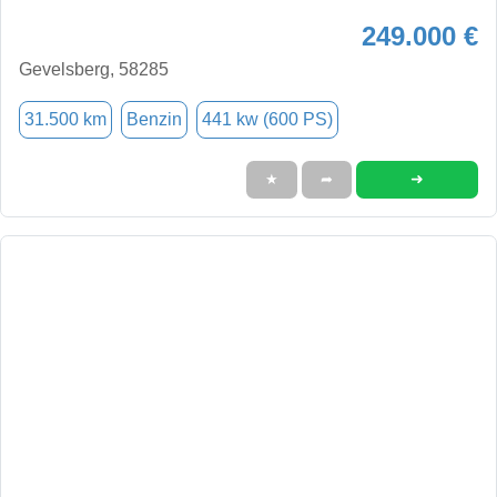
249.000 €
Gevelsberg, 58285
31.500 km
Benzin
441 kw (600 PS)
➜
★
➦