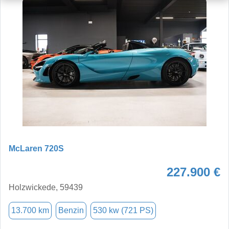
McLaren 720S
227.900 €
Holzwickede, 59439
13.700 km
Benzin
530 kw (721 PS)