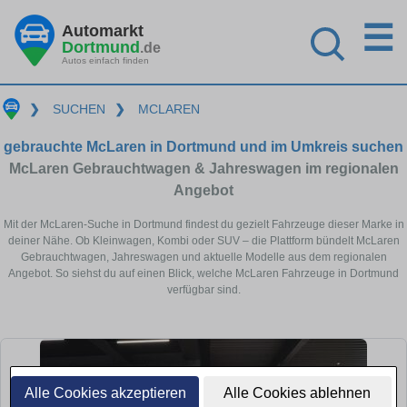
☰
Automarkt
Dortmund
.de
Autos einfach finden
❯
SUCHEN
❯
MCLAREN
gebrauchte McLaren in Dortmund und im Umkreis suchen
McLaren Gebrauchtwagen & Jahreswagen im regionalen
Angebot
Mit der McLaren-Suche in Dortmund findest du gezielt Fahrzeuge dieser Marke in
deiner Nähe. Ob Kleinwagen, Kombi oder SUV – die Plattform bündelt McLaren
Gebrauchtwagen, Jahreswagen und aktuelle Modelle aus dem regionalen
Angebot. So siehst du auf einen Blick, welche McLaren Fahrzeuge in Dortmund
verfügbar sind.
Alle Cookies akzeptieren
Alle Cookies ablehnen