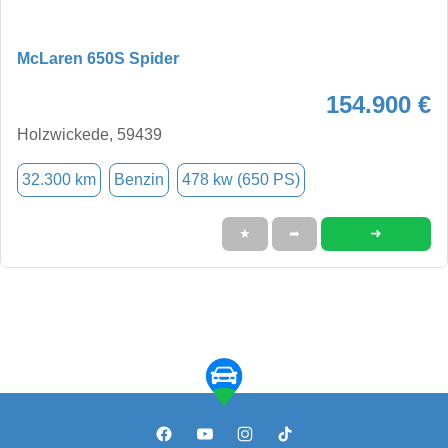
McLaren 650S Spider
154.900 €
Holzwickede, 59439
32.300 km
Benzin
478 kw (650 PS)
➜
★
➦