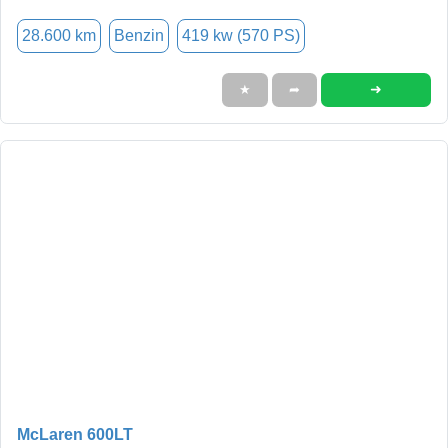
28.600 km
Benzin
419 kw (570 PS)
➜
★
➦
McLaren 600LT