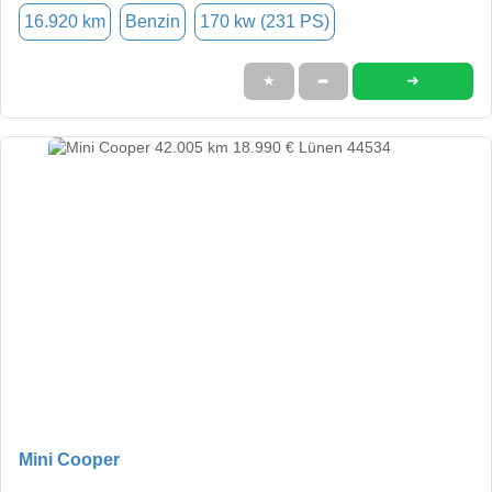
16.920 km
Benzin
170 kw (231 PS)
➜
★
➦
Mini Cooper