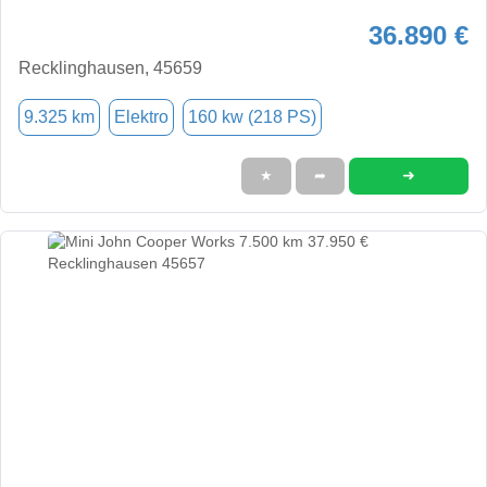
36.890 €
Recklinghausen, 45659
9.325 km
Elektro
160 kw (218 PS)
➜
★
➦