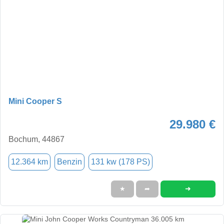
Mini Cooper S
29.980 €
Bochum, 44867
12.364 km
Benzin
131 kw (178 PS)
➜
★
➦