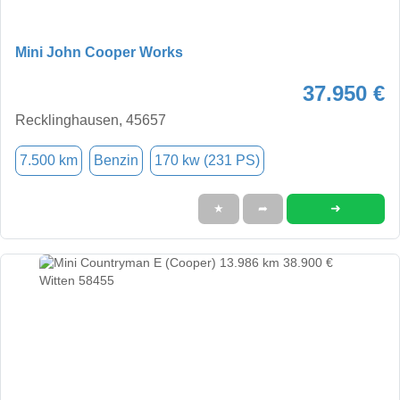
Mini John Cooper Works
37.950 €
Recklinghausen, 45657
7.500 km
Benzin
170 kw (231 PS)
➜
★
➦