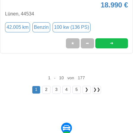
18.990 €
Lünen, 44534
42.005 km
Benzin
100 kw (136 PS)
➜
★
➦
1 - 10 von 177
1
2
3
4
5
❯
❯❯