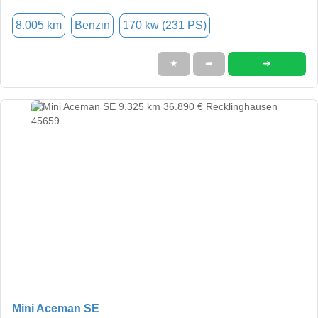
8.005 km
Benzin
170 kw (231 PS)
➜
★
➦
Mini Aceman SE