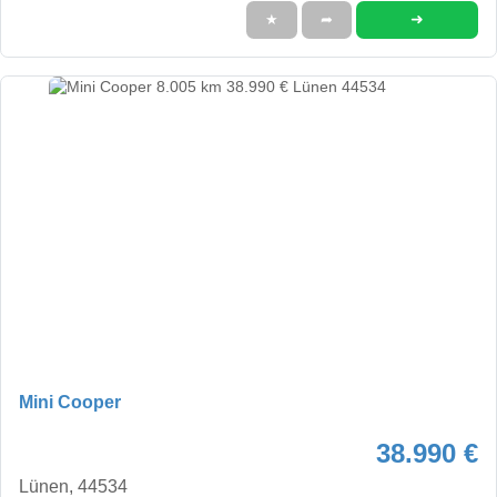
➜
★
➦
Mini Cooper
38.990 €
Lünen, 44534