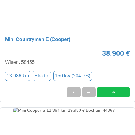
Mini Countryman E (Cooper)
38.900 €
Witten, 58455
13.986 km
Elektro
150 kw (204 PS)
➜
★
➦