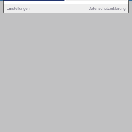
Copyright © 2000 - 2026 | 1A Infosysteme GmbH | Content by: 1a-sites-autos
Einstellungen
Datenschutzerklärung
09.08.2026