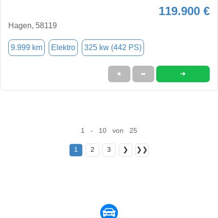
119.900 €
Hagen, 58119
9.999 km
Elektro
325 kw (442 PS)
➜
★
➦
1 - 10 von 25
1
2
3
❯
❯❯