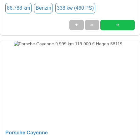
86.788 km
Benzin
338 kw (460 PS)
➜
★
➦
Porsche Cayenne