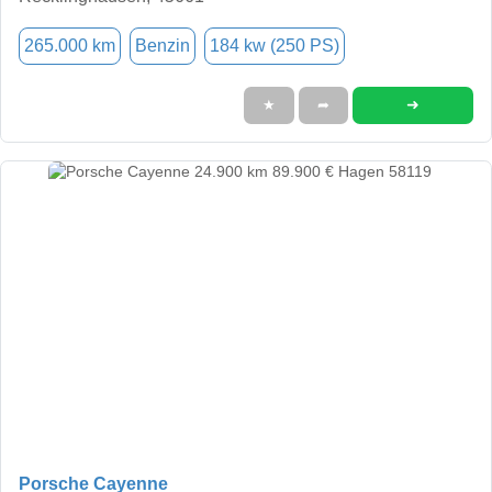
265.000 km
Benzin
184 kw (250 PS)
➜
★
➦
Porsche Cayenne