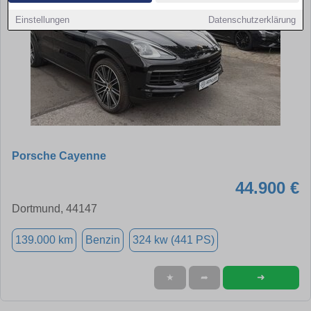
Einstellungen
Datenschutzerklärung
Porsche Cayenne
44.900 €
Dortmund, 44147
139.000 km
Benzin
324 kw (441 PS)
➜
★
➦