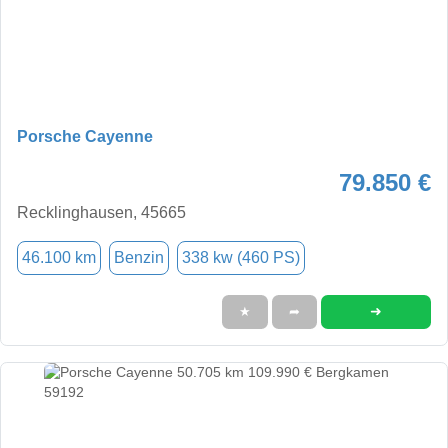
Porsche Cayenne
79.850 €
Recklinghausen, 45665
46.100 km
Benzin
338 kw (460 PS)
➜
★
➦