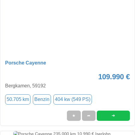
Porsche Cayenne
109.990 €
Bergkamen, 59192
50.705 km
Benzin
404 kw (549 PS)
➜
★
➦