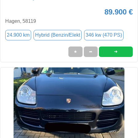
89.900 €
Hagen, 58119
24.900 km
Hybrid (Benzin/Elekt
346 kw (470 PS)
➜
★
➦