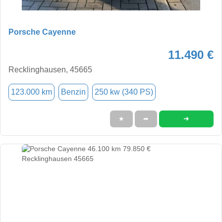
Porsche Cayenne
11.490 €
Recklinghausen, 45665
123.000 km
Benzin
250 kw (340 PS)
➜
★
➦