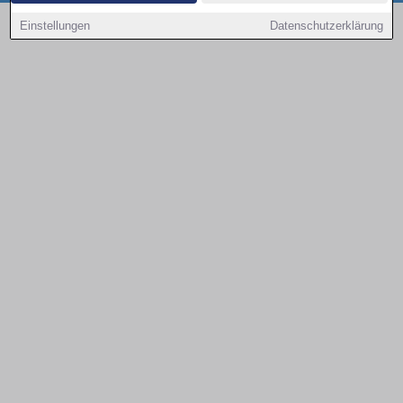
Copyright © 2000 - 2026 | 1A Infosysteme GmbH | Content by: 1a-sites-autos
Einstellungen
Datenschutzerklärung
08.08.2026