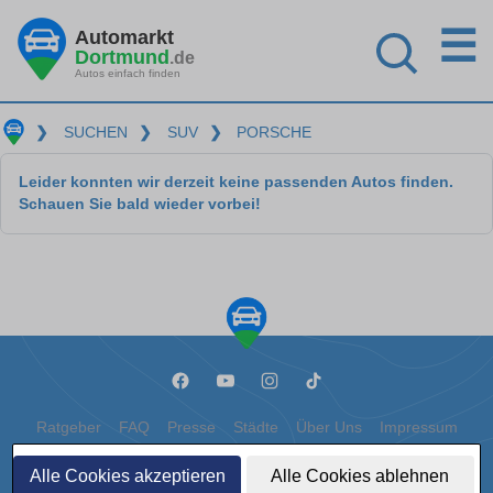
☰
Automarkt
Dortmund
.de
Autos einfach finden
❯
SUCHEN
❯
SUV
❯
PORSCHE
Leider konnten wir derzeit keine passenden Autos finden.
Schauen Sie bald wieder vorbei!
Ratgeber
FAQ
Presse
Städte
Über Uns
Impressum
Datenschutz
Cookies
Alle Cookies akzeptieren
Alle Cookies ablehnen