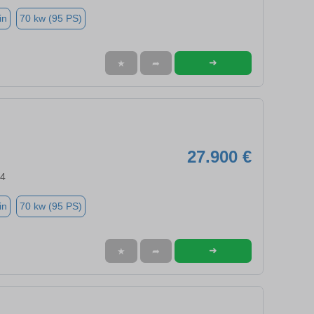
in
70 kw (95 PS)
➜
★
➦
27.900 €
94
in
70 kw (95 PS)
➜
★
➦