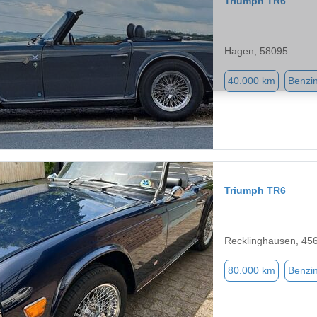
Triumph TR6
Hagen, 58095
40.000 km
Benzi
Triumph TR6
Recklinghausen, 45
80.000 km
Benzi