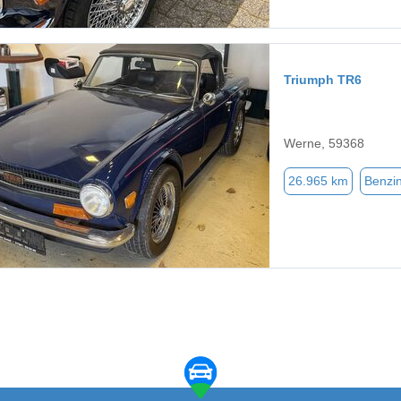
Triumph TR6
Werne, 59368
26.965 km
Benzi