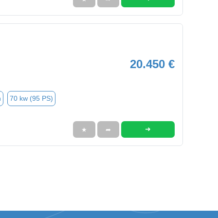
20.450 €
n
70 kw (95 PS)
➜
★
➦