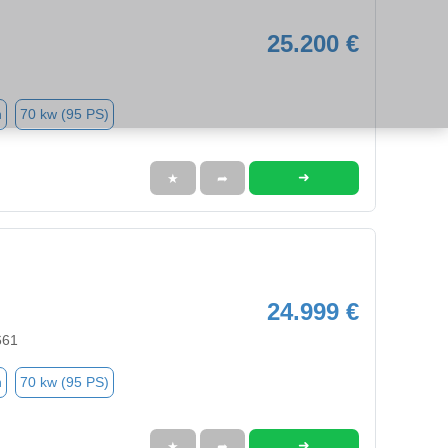
25.200 €
n
70 kw (95 PS)
➜
★
➦
24.999 €
661
n
70 kw (95 PS)
➜
★
➦