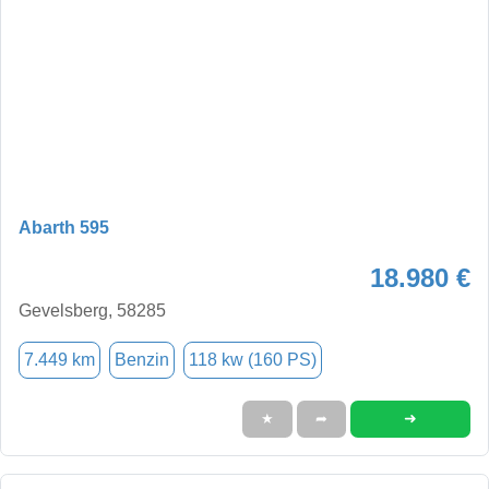
Abarth 595
18.980 €
Gevelsberg, 58285
7.449 km
Benzin
118 kw (160 PS)
➜
★
➦