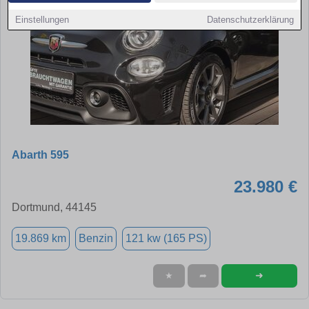
Einstellungen
Datenschutzerklärung
Abarth 595
23.980 €
Dortmund, 44145
19.869 km
Benzin
121 kw (165 PS)
➜
★
➦