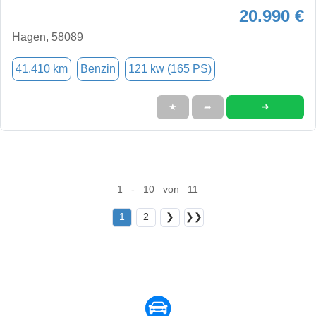
20.990 €
Hagen, 58089
41.410 km
Benzin
121 kw (165 PS)
➜
★
➦
1 - 10 von 11
1
2
❯
❯❯