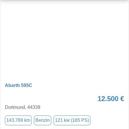
Abarth 595C
12.500 €
Dortmund, 44339
143.769 km
Benzin
121 kw (165 PS)