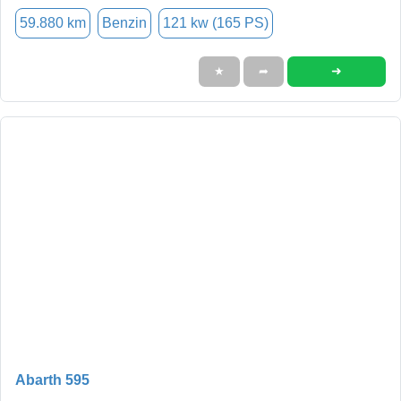
59.880 km
Benzin
121 kw (165 PS)
➜
★
➦
Abarth 595