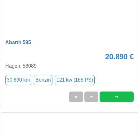
Abarth 595
20.890 €
Hagen, 58089
30.690 km
Benzin
121 kw (165 PS)
➜
★
➦