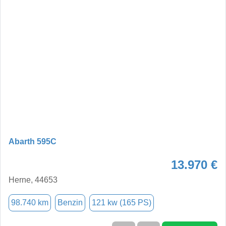
Abarth 595C
13.970 €
Herne, 44653
98.740 km
Benzin
121 kw (165 PS)