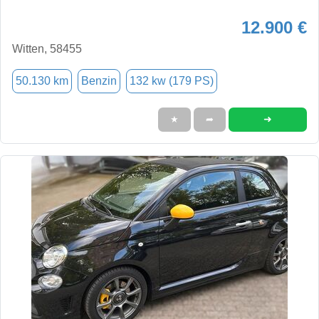
12.900 €
Witten, 58455
50.130 km
Benzin
132 kw (179 PS)
➜
★
➦