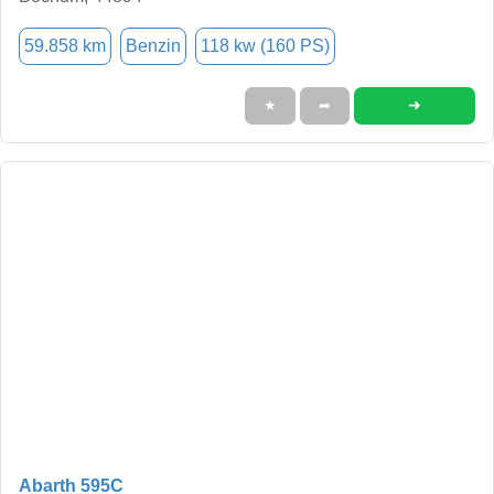
59.858 km
Benzin
118 kw (160 PS)
➜
★
➦
Abarth 595C