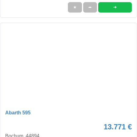
➜
★
➦
Abarth 595
13.771 €
Bochum, 44894