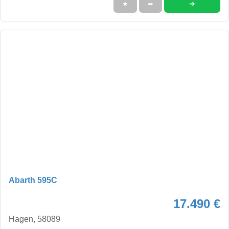
➜
★
➦
Abarth 595C
17.490 €
Hagen, 58089