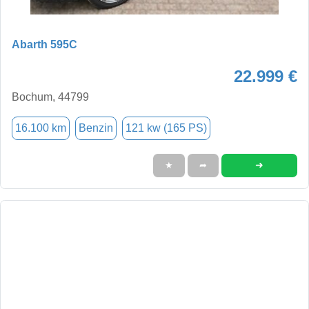
Abarth 595C
22.999 €
Bochum, 44799
16.100 km
Benzin
121 kw (165 PS)
➜
★
➦