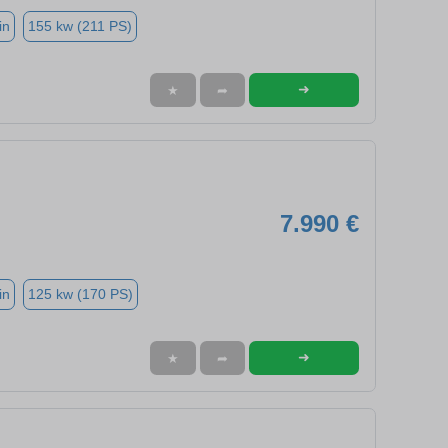
in
155 kw (211 PS)
➜
★
➦
7.990 €
in
125 kw (170 PS)
➜
★
➦