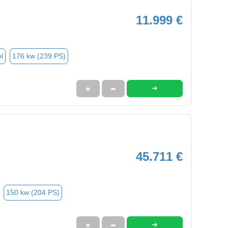
11.999 €
l
176 kw (239 PS)
➜
★
➦
45.711 €
150 kw (204 PS)
➜
★
➦