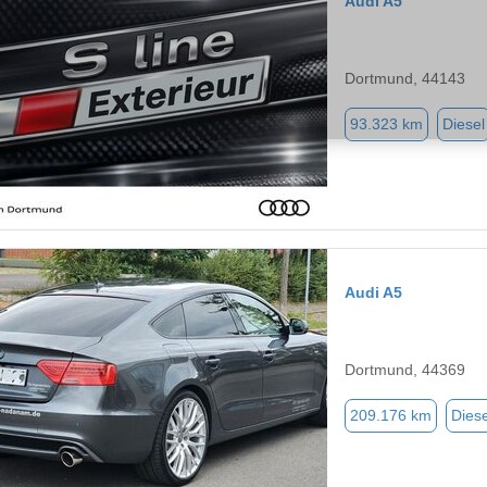
Audi A5
Dortmund, 44143
93.323 km
Diesel
Audi A5
Dortmund, 44369
209.176 km
Diese