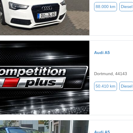
88.000 km
Diesel
Audi A5
Dortmund, 44143
50.410 km
Diesel
Audi A5