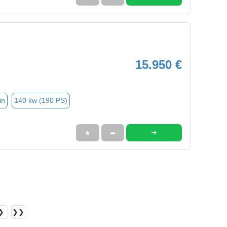
15.950 €
in
140 kw (190 PS)
➜
★
➦
❯
❯❯