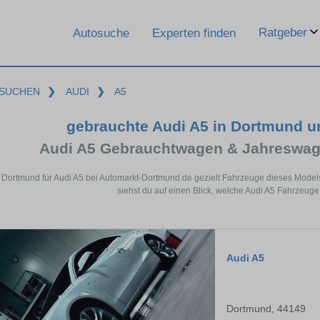
Ratgeber
Autosuche
Experten finden
SUCHEN
❯
AUDI
❯
A5
gebrauchte Audi A5 in Dortmund 
Audi A5 Gebrauchtwagen & Jahreswag
n Dortmund für Audi A5 bei Automarkt-Dortmund.de gezielt Fahrzeuge dieses Model
siehst du auf einen Blick, welche Audi A5 Fahrzeuge
Audi A5
Dortmund, 44149