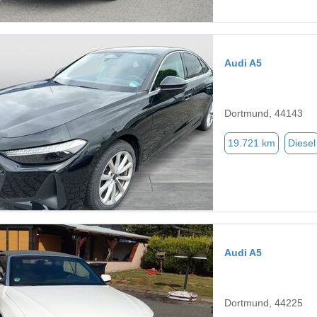
Audi A5
Dortmund, 44143
19.721 km
Diesel
Audi A5
Dortmund, 44225