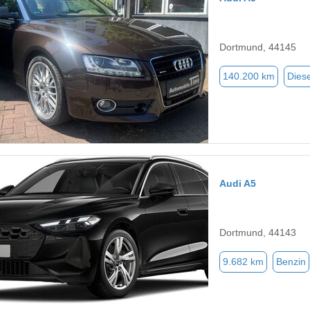
Dortmund, 44145
140.200 km
Diese
Audi A5
Dortmund, 44143
9.682 km
Benzin