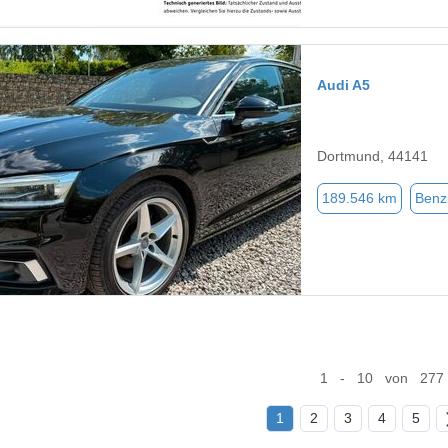
Audi A5
Dortmund, 44141
189.546 km
Benz
1 - 10 von 277
1
2
3
4
5