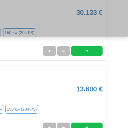
30.133 €
150 kw (204 PS)
➜
★
➦
13.600 €
l
150 kw (204 PS)
➜
★
➦