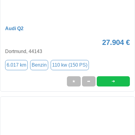
Audi Q2
27.904 €
Dortmund, 44143
6.017 km
Benzin
110 kw (150 PS)
➜
★
➦