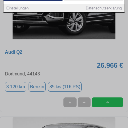
Einstellungen
Datenschutzerklärung
Audi Q2
26.966 €
Dortmund, 44143
3.120 km
Benzin
85 kw (116 PS)
➜
★
➦