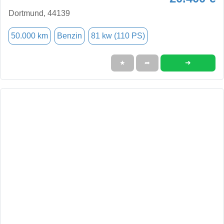
Dortmund, 44139
50.000 km
Benzin
81 kw (110 PS)
➜
★
➦