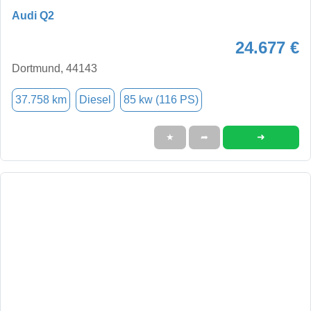
Audi Q2
24.677 €
Dortmund, 44143
37.758 km
Diesel
85 kw (116 PS)
➜
★
➦