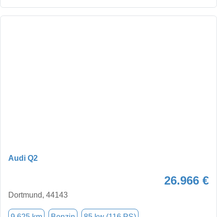
Audi Q2
26.966 €
Dortmund, 44143
9.625 km
Benzin
85 kw (116 PS)