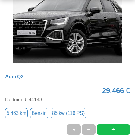
Audi Q2
29.466 €
Dortmund, 44143
5.463 km
Benzin
85 kw (116 PS)
➜
★
➦