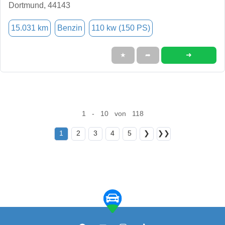
Dortmund, 44143
15.031 km
Benzin
110 kw (150 PS)
➜
★
➦
1 - 10 von 118
1
2
3
4
5
❯
❯❯