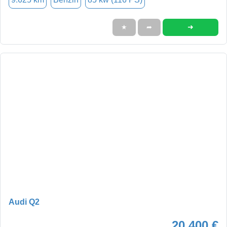
➜
★
➦
Audi Q2
20.400 €