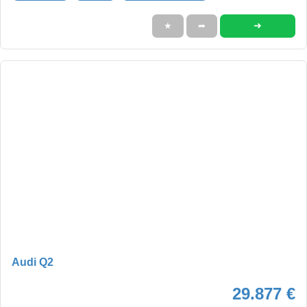
➜
★
➦
Audi Q2
29.877 €