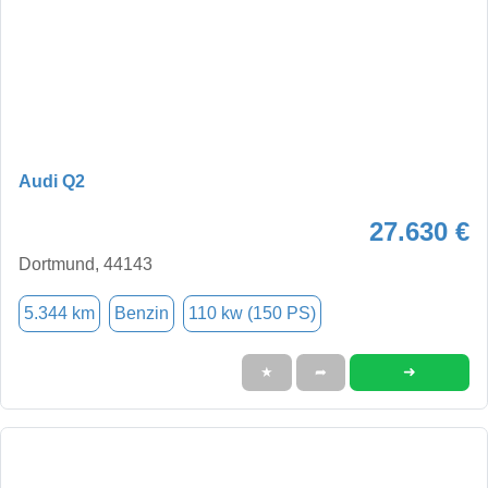
Audi Q2
27.630 €
Dortmund, 44143
5.344 km
Benzin
110 kw (150 PS)
➜
★
➦