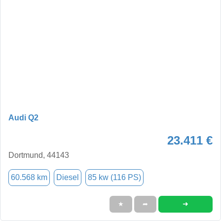
Audi Q2
23.411 €
Dortmund, 44143
60.568 km
Diesel
85 kw (116 PS)
➜
★
➦