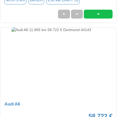
➜
★
➦
Audi A6
58.722 €