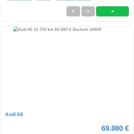
➜
★
➦
Audi A6
69.880 €