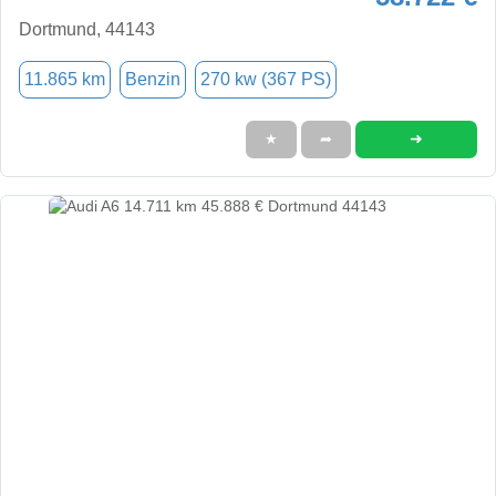
Dortmund, 44143
11.865 km
Benzin
270 kw (367 PS)
➜
★
➦