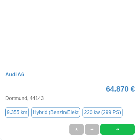
Audi A6
64.870 €
Dortmund, 44143
9.355 km
Hybrid (Benzin/Elekt
220 kw (299 PS)
➜
★
➦