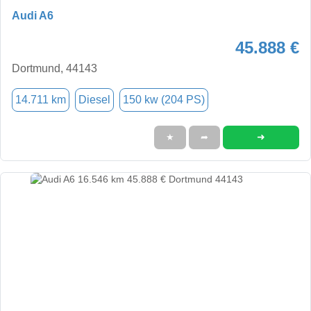
Audi A6
45.888 €
Dortmund, 44143
14.711 km
Diesel
150 kw (204 PS)
➜
★
➦