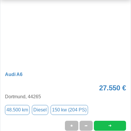
Audi A6
27.550 €
Dortmund, 44265
48.500 km
Diesel
150 kw (204 PS)
➜
★
➦