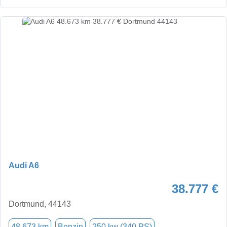
Audi A6
38.777 €
Dortmund, 44143
48.673 km
Benzin
250 kw (340 PS)