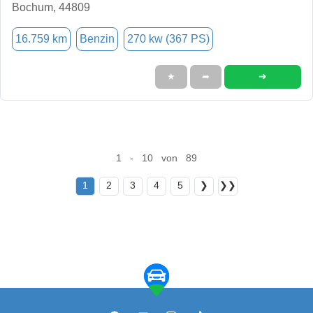
Bochum, 44809
16.759 km
Benzin
270 kw (367 PS)
➜
★
➦
1 - 10 von 89
1
2
3
4
5
❯
❯❯