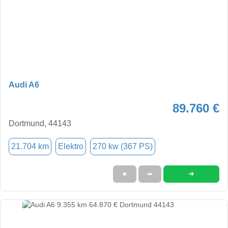
Audi A6
89.760 €
Dortmund, 44143
21.704 km
Elektro
270 kw (367 PS)
➜
★
➦