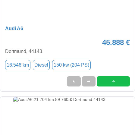
Audi A6
45.888 €
Dortmund, 44143
16.546 km
Diesel
150 kw (204 PS)
➜
★
➦