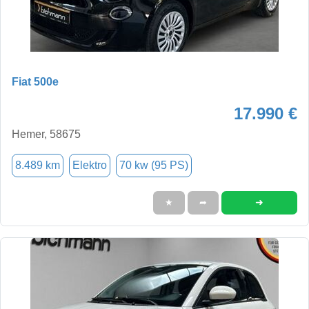
Fiat 500e
17.990 €
Hemer, 58675
8.489 km
Elektro
70 kw (95 PS)
➜
★
➦