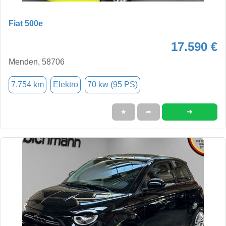
Fiat 500e
17.590 €
Menden, 58706
7.754 km
Elektro
70 kw (95 PS)
➜
★
➦