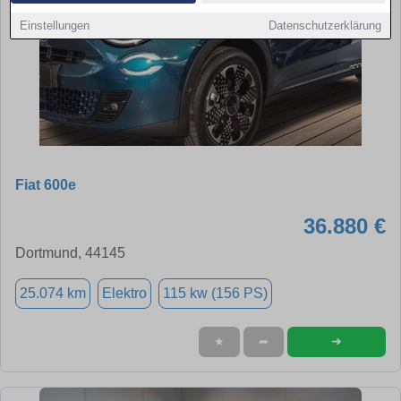
Einstellungen
Datenschutzerklärung
Fiat 600e
36.880 €
Dortmund, 44145
25.074 km
Elektro
115 kw (156 PS)
➜
★
➦