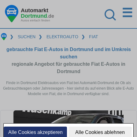
☰
Automarkt
Dortmund
.de
Autos einfach finden
❯
SUCHEN
❯
ELEKTROAUTO
❯
FIAT
gebrauchte Fiat E-Autos in Dortmund und im Umkreis
suchen
regionale Angebot für gebrauchte Fiat E-Autos in
Dortmund
Finde in Dortmund Elektroautos von Fiat bei Automarkt-Dortmund.de Ob als
Gebrauchtwagen oder Jahreswagen - hier siehst du auf einen Blick alle E-Auto
Modelle von Fiat, die in Dortmund verfügbar sind.
Alle Cookies akzeptieren
Alle Cookies ablehnen