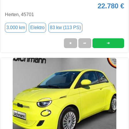
22.780 €
Herten, 45701
3.000 km
Elektro
83 kw (113 PS)
➜
★
➦