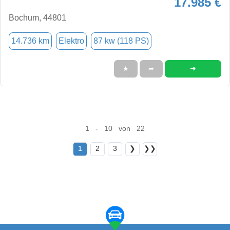
17.985 €
Bochum, 44801
14.736 km
Elektro
87 kw (118 PS)
➜
★
➦
1 - 10 von 22
1
2
3
❯
❯❯