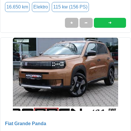
16.650 km
Elektro
115 kw (156 PS)
➜
★
➦
Fiat Grande Panda