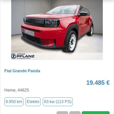
Fiat Grande Panda
19.485 €
Herne, 44625
8.950 km
Elektro
83 kw (113 PS)