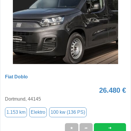
Fiat Doblo
26.480 €
Dortmund, 44145
1.153 km
Elektro
100 kw (136 PS)
➜
★
➦