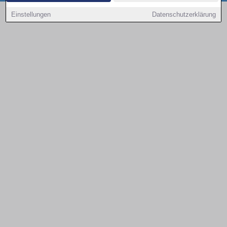
Copyright © 2000 - 2026 | 1A Infosysteme GmbH | Content by: 1a-sites-autos
Einstellungen
Datenschutzerklärung
09.08.2026