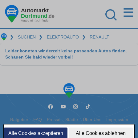
☰
Automarkt
Dortmund
.de
Autos einfach finden
❯
SUCHEN
❯
ELEKTROAUTO
❯
RENAULT
Leider konnten wir derzeit keine passenden Autos finden.
Schauen Sie bald wieder vorbei!
Ratgeber
FAQ
Presse
Städte
Über Uns
Impressum
Datenschutz
Cookies
Alle Cookies akzeptieren
Alle Cookies ablehnen