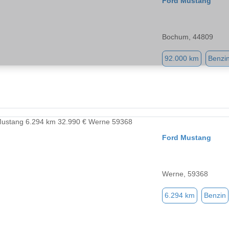
Ford Mustang
Bochum, 44809
92.000 km
Benzi
Ford Mustang
Werne, 59368
6.294 km
Benzin