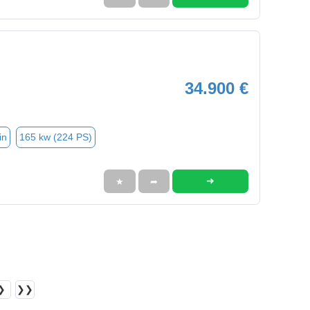
34.900 €
in
165 kw (224 PS)
➜
★
➦
❯
❯❯