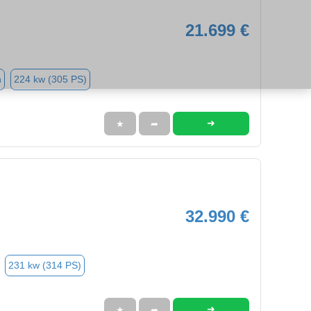
21.699 €
n
224 kw (305 PS)
➜
★
➦
32.990 €
231 kw (314 PS)
➜
★
➦