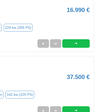
16.990 €
n
224 kw (305 PS)
➜
★
➦
37.500 €
in
162 kw (220 PS)
➜
★
➦