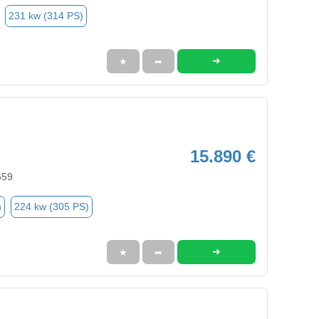
231 kw (314 PS)
➜
★
➦
15.890 €
659
n
224 kw (305 PS)
➜
★
➦