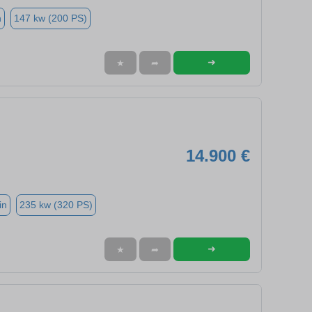
n
147 kw (200 PS)
➜
★
➦
14.900 €
in
235 kw (320 PS)
➜
★
➦