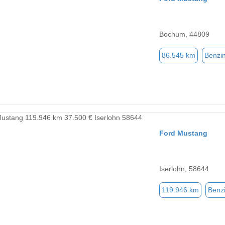
Bochum, 44809
86.545 km
Benzi
Ford Mustang
Iserlohn, 58644
119.946 km
Benz