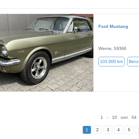
Ford Mustang
Werne, 59368
103.000 km
Benz
1 - 10 von 54
1
2
3
4
5