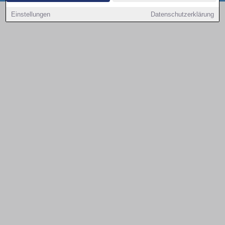
Copyright © 2000 - 2026 | 1A Infosysteme GmbH | Content by: 1a-sites-autos
Einstellungen
Datenschutzerklärung
09.08.2026