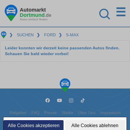
☰
Automarkt
Dortmund
.de
Autos einfach finden
❯
SUCHEN
❯
FORD
❯
S-MAX
Leider konnten wir derzeit keine passenden Autos finden.
Schauen Sie bald wieder vorbei!
Ratgeber
FAQ
Presse
Städte
Über Uns
Impressum
Datenschutz
Cookies
Alle Cookies akzeptieren
Alle Cookies ablehnen