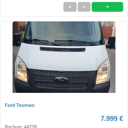
➜
★
➦
Ford Tourneo
7.999 €
Bochum, 44739